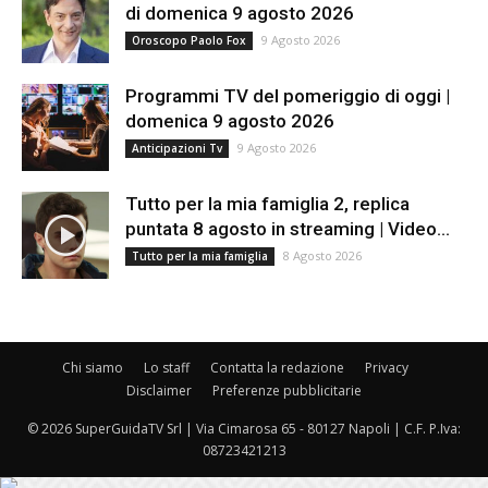
di domenica 9 agosto 2026
9 Agosto 2026
Oroscopo Paolo Fox
Programmi TV del pomeriggio di oggi |
domenica 9 agosto 2026
9 Agosto 2026
Anticipazioni Tv
Tutto per la mia famiglia 2, replica
puntata 8 agosto in streaming | Video...
8 Agosto 2026
Tutto per la mia famiglia
Chi siamo
Lo staff
Contatta la redazione
Privacy
Disclaimer
Preferenze pubblicitarie
© 2026 SuperGuidaTV Srl | Via Cimarosa 65 - 80127 Napoli | C.F. P.Iva:
08723421213