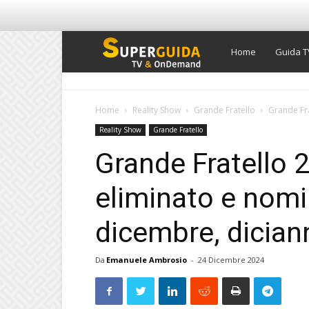
Super
Home
Guida T
Guida
Home
Reality Show
Grande Fratello
Grande Fra
Reality Show
Grande Fratello
TV
Grande Fratello 2
eliminato e nomin
dicembre, dicia
Da
Emanuele Ambrosio
-
24 Dicembre 2024