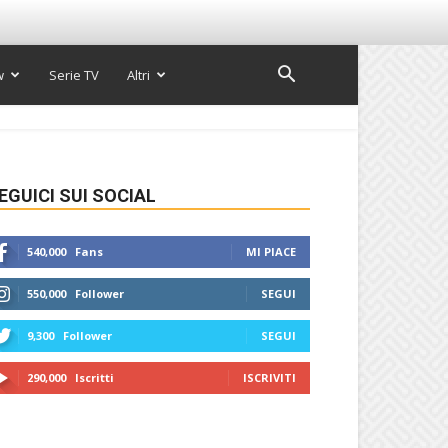
w
Serie TV
Altri
EGUICI SUI SOCIAL
540,000
Fans
MI PIACE
550,000
Follower
SEGUI
9,300
Follower
SEGUI
290,000
Iscritti
ISCRIVITI