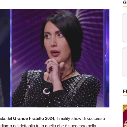
G
F
ata
del
Grande Fratello 2024
, il reality show di successo
ediamo nel dettaglio tutto quello che è successo nella