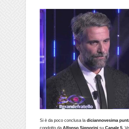
Si è da poco conclusa la
diciannovesima punt
condotto da
Alfonso Signorini
su
Canale 5
. V