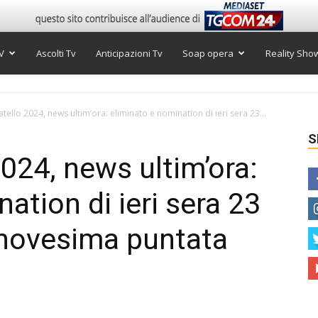
V
Ascolti Tv
Anticipazioni Tv
Soap opera
Reality Sho
tello 2024, news ultim’ora: eliminato e nomination di ieri sera 23...
S
024, news ultim’ora:
ation di ieri sera 23
nnovesima puntata