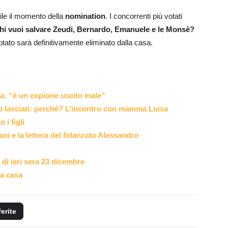
e il momento della
nomination
. I concorrenti più votati
hi vuoi salvare Zeudi, Bernardo, Emanuele e le Monsè?
otato sarà definitivamente eliminato dalla casa.
a: “è un copione uscito male”
o lasciati: perchè? L’incontro con mamma Luisa
 i figli
ani e la lettera del fidanzato Alessandro
 di ieri sera 23 dicembre
la casa
ferite