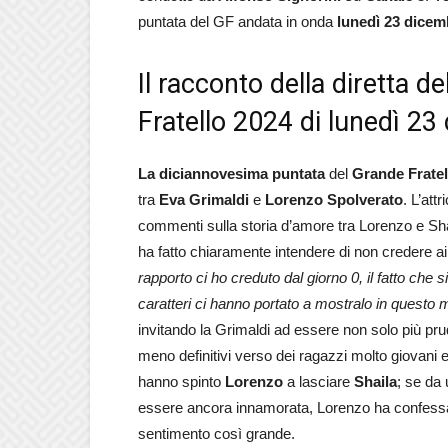
puntata del GF andata in onda
lunedì 23 dicem
Il racconto della diretta d
Fratello 2024 di lunedì 2
La diciannovesima puntata
del
Grande Fratel
tra
Eva Grimaldi
e
Lorenzo Spolverato
. L’att
commenti sulla storia d’amore tra Lorenzo e Sha
ha fatto chiaramente intendere di non credere ai
rapporto ci ho creduto dal giorno 0, il fatto che
caratteri ci hanno portato a mostralo in questo
invitando la Grimaldi ad essere non solo più pr
meno definitivi verso dei ragazzi molto giovani 
hanno spinto
Lorenzo
a lasciare
Shaila
; se da 
essere ancora innamorata, Lorenzo ha confessa
sentimento così grande.