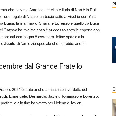
P
erata che ha visto Amanda Lecciso e Ilaria di Non è la Rai
 il suo regalo di Natale: un bacio sotto al vischio con Yulia.
tra
Luisa
, la mamma di Shaila, e
Lorenzo
e quello tra
Luca
dei Gazosa ha rivelato cosa è successo sotto le coperte con
d’amore dal compagno Alessandro. Infine spazio alla
e
Zeudi
. Un’amicizia speciale che potrebbe anche
dicembre dal Grande Fratello
G
atello 2024 è stato anche annunciato il verdetto del
eudi
,
Emanuele
,
Bernardo
,
Javier
,
Tommaso
e
Lorenzo
.
referiti e alla fine ha votato per Helena e Javier.