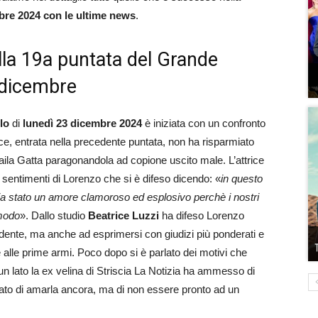
bre
2024 con le ultime news
.
ella 19a puntata del Grande
3 dicembre
lo
di
lunedì 23 dicembre 2024
è iniziata con un confronto
rice, entrata nella precedente puntata, non ha risparmiato
ila Gatta paragonandola ad copione uscito male. L’attrice
 sentimenti di Lorenzo che si è difeso dicendo: «
in questo
 sia stato un amore clamoroso ed esplosivo perchè i nostri
 modo
». Dallo studio
Beatrice Luzzi
ha difeso Lorenzo
udente, ma anche ad esprimersi con giudizi più ponderati e
e alle prime armi. Poco dopo si è parlato dei motivi che
un lato la ex velina di Striscia La Notizia ha ammesso di
to di amarla ancora, ma di non essere pronto ad un