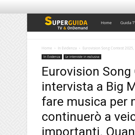
Super
Home
Guida T
Guida
Home
In Evidenza
Eurovision Song Contest 2025, i
In Evidenza
Le interviste in esclusiva
TV
Eurovision Song
intervista a Big 
fare musica per me
continuerò a vei
importanti. Qua