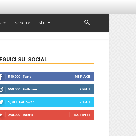
w
Serie TV
Altri
EGUICI SUI SOCIAL
540,000
Fans
MI PIACE
550,000
Follower
SEGUI
9,300
Follower
SEGUI
290,000
Iscritti
ISCRIVITI