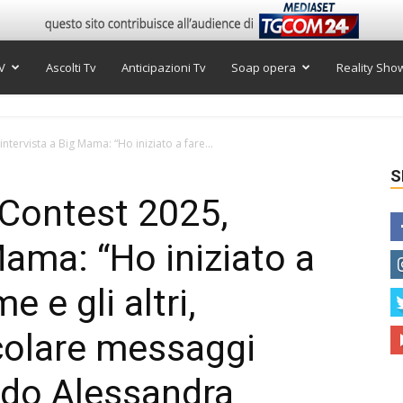
V
Ascolti Tv
Anticipazioni Tv
Soap opera
Reality Sho
ntervista a Big Mama: “Ho iniziato a fare...
S
 Contest 2025,
Mama: “Ho iniziato a
 e gli altri,
colare messaggi
ndo Alessandra