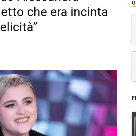
G
tto che era incinta
elicità”
F