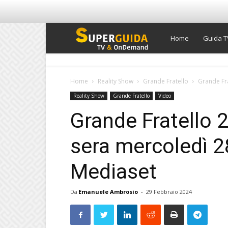
Super
Home
Guida T
Guida
Home
Reality Show
Grande Fratello
Grande Fra
Reality Show
Grande Fratello
Video
TV
Grande Fratello 2
sera mercoledì 2
Mediaset
Da
Emanuele Ambrosio
-
29 Febbraio 2024