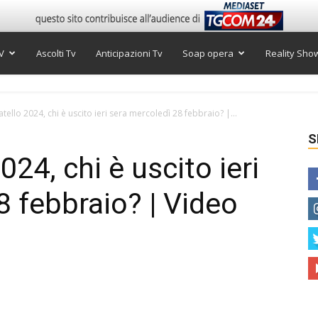
V
Ascolti Tv
Anticipazioni Tv
Soap opera
Reality Sho
tello 2024, chi è uscito ieri sera mercoledì 28 febbraio? |...
S
024, chi è uscito ieri
8 febbraio? | Video