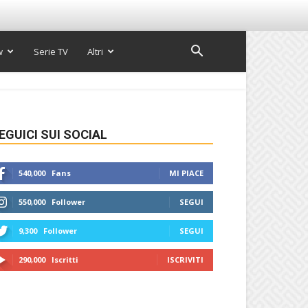
w
Serie TV
Altri
EGUICI SUI SOCIAL
540,000
Fans
MI PIACE
550,000
Follower
SEGUI
9,300
Follower
SEGUI
290,000
Iscritti
ISCRIVITI