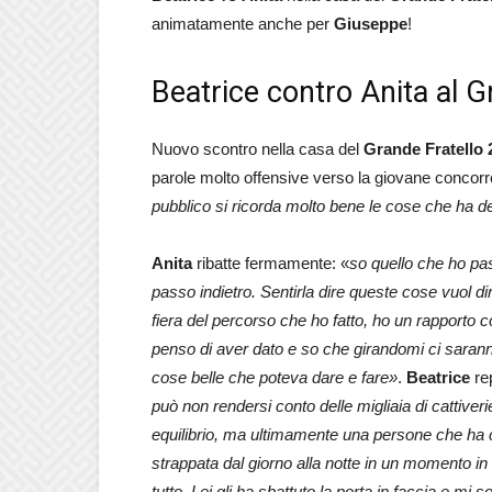
animatamente anche per
Giuseppe
!
Beatrice contro Anita al G
Nuovo scontro nella casa del
Grande Fratello 
parole molto offensive verso la giovane concorre
pubblico si ricorda molto bene le cose che ha de
Anita
ribatte fermamente: «
so quello che ho pa
passo indietro. Sentirla dire queste cose vuol di
fiera del percorso che ho fatto, ho un rapporto co
penso di aver dato e so che girandomi ci saranno
cose belle che poteva dare e fare»
.
Beatrice
rep
può non rendersi conto delle migliaia di cattiveri
equilibrio, ma ultimamente una persone che ha 
strappata dal giorno alla notte in un momento i
tutto. Lei gli ha sbattuto la porta in faccia e m