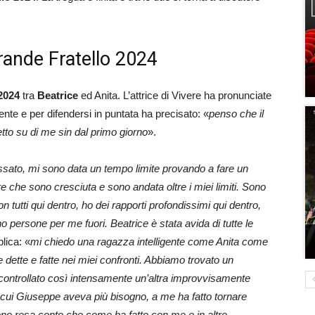
rande Fratello 2024
2024
tra
Beatrice
ed Anita. L’attrice di Vivere ha pronunciate
nte e per difendersi in puntata ha precisato: «
penso che il
tto su di me sin dal primo giorno
».
ssato, mi sono data un tempo limite provando a fare un
re che sono cresciuta e sono andata oltre i miei limiti. Sono
n tutti qui dentro, ho dei rapporti profondissimi qui dentro,
 persone per me fuori. Beatrice è stata avida di tutte le
lica: «
mi chiedo una ragazza intelligente come Anita come
e dette e fatte nei miei confronti. Abbiamo trovato un
controllato così intensamente un’altra improvvisamente
n cui Giuseppe aveva più bisogno, a me ha fatto tornare
i sono resa conto che come ha fatto con me e in altre