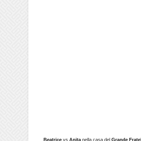
Beatrice
vs
Anita
nella casa del
Grande Frate