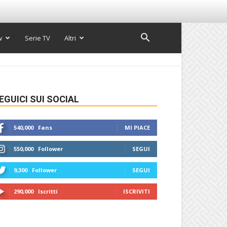
w
Serie TV
Altri
EGUICI SUI SOCIAL
540,000
Fans
MI PIACE
550,000
Follower
SEGUI
9,300
Follower
SEGUI
290,000
Iscritti
ISCRIVITI