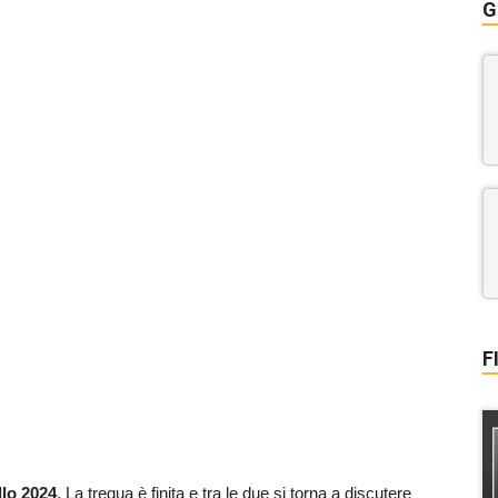
G
F
llo 2024
. La tregua è finita e tra le due si torna a discutere