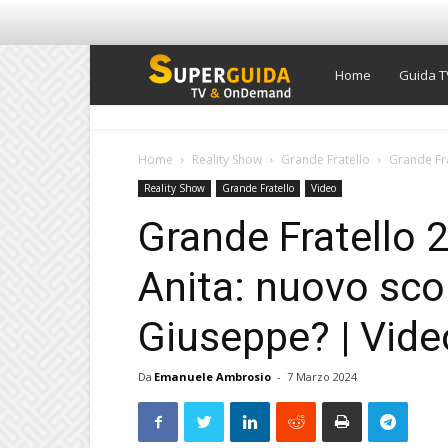
Super
Home
Guida T
Guida
Home
Reality Show
Grande Fratello
Grande Fra
Reality Show
Grande Fratello
Video
TV
Grande Fratello 2
Anita: nuovo sco
Giuseppe? | Vid
Da
Emanuele Ambrosio
-
7 Marzo 2024