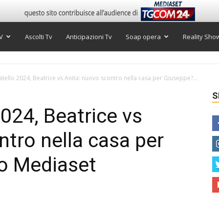
V
Ascolti Tv
Anticipazioni Tv
Soap opera
Reality Sho
tello 2024, Beatrice vs Anita: nuovo scontro nella casa per Giuseppe?...
S
024, Beatrice vs
ntro nella casa per
eo Mediaset