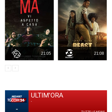
21:05
21:08
ULTIM'ORA
-
-
TUTTE LE NEWS