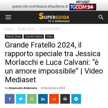
Home
Reality Show
Grande Fratello
Reality Show
Grande Fratello
Video
Grande Fratello 2024, il
rapporto speciale tra Jessica
Morlacchi e Luca Calvani: “è
un amore impossibile” | Video
Mediaset
Da
Emanuele Ambrosio
-
23 Novembre 2024