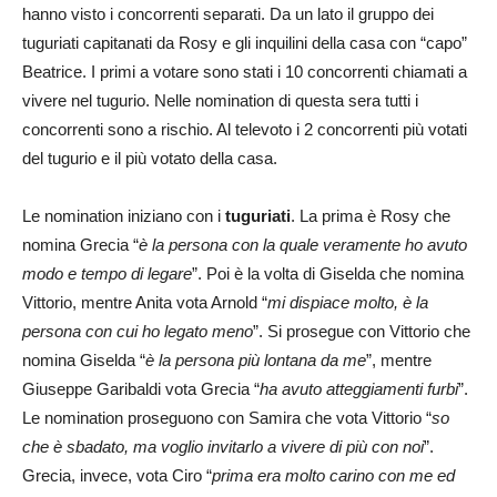
hanno visto i concorrenti separati. Da un lato il gruppo dei
tuguriati capitanati da Rosy e gli inquilini della casa con “capo”
Beatrice. I primi a votare sono stati i 10 concorrenti chiamati a
vivere nel tugurio. Nelle nomination di questa sera tutti i
concorrenti sono a rischio. Al televoto i 2 concorrenti più votati
del tugurio e il più votato della casa.
Le nomination iniziano con i
tuguriati
. La prima è Rosy che
nomina Grecia “
è la persona con la quale veramente ho avuto
modo e tempo di legare
”. Poi è la volta di Giselda che nomina
Vittorio, mentre Anita vota Arnold “
mi dispiace molto, è la
persona con cui ho legato meno
”. Si prosegue con Vittorio che
nomina Giselda “
è la persona più lontana da me
”, mentre
Giuseppe Garibaldi vota Grecia “
ha avuto atteggiamenti furbi
”.
Le nomination proseguono con Samira che vota Vittorio “
so
che è sbadato, ma voglio invitarlo a vivere di più con noi
”.
Grecia, invece, vota Ciro “
prima era molto carino con me ed