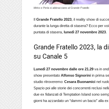
Mirko e Perla si abbracciano al Grande Fratello
Il
Grande Fratello 2023
, il reality show di su
durante la lunga diretta di stasera? Ecco per voi tu
puntata di stasera,
lunedì 27 novembre 2023
.
Grande Fratello 2023, la d
su Canale 5
Lunedì 27 novembre dalle ore 21.29
va in ond
show presentato
Alfonso Signorini
in prima se
studio ritroveremo:
Cesara Buonamici
nel ruol
Spazio poi alle storie dei concorrenti reclusi nel
due ex fidanzati di Temptation Island sono sempre 
giorni ha azzardato un “dammi un bacio” alla ex