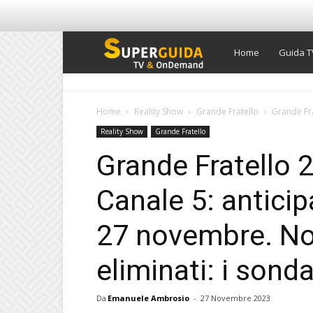
Super
Home
Guida T
Guida
Home
Reality Show
Grande Fratello
Grande Fra
Reality Show
Grande Fratello
TV
Grande Fratello 
Canale 5: anticip
27 novembre. No
eliminati: i sond
Da
Emanuele Ambrosio
-
27 Novembre 2023