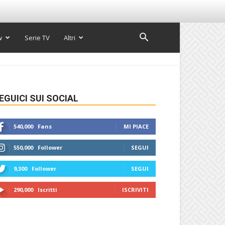
w
Serie TV
Altri
EGUICI SUI SOCIAL
540,000
Fans
MI PIACE
550,000
Follower
SEGUI
9,300
Follower
SEGUI
290,000
Iscritti
ISCRIVITI