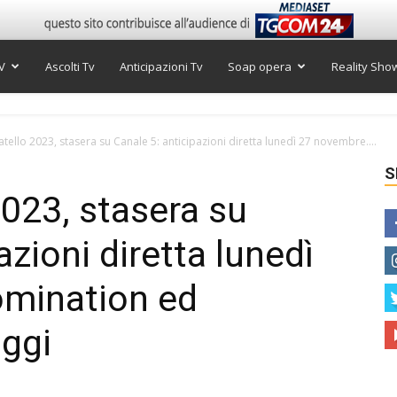
V
Ascolti Tv
Anticipazioni Tv
Soap opera
Reality Sho
tello 2023, stasera su Canale 5: anticipazioni diretta lunedì 27 novembre....
S
2023, stasera su
azioni diretta lunedì
mination ed
aggi