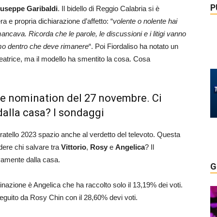
P
useppe Garibaldi
. Il bidello di Reggio Calabria si è
ra e propria dichiarazione d’affetto: “
volente o nolente hai
ncava. Ricorda che le parole, le discussioni e i litigi vanno
amo dentro che deve rimanere
“. Poi Fiordaliso ha notato un
Beatrice, ma il modello ha smentito la cosa. Cosa
i e nomination del 27 novembre. Ci
dalla casa? I sondaggi
atello 2023 spazio anche al verdetto del televoto. Questa
dere chi salvare tra
Vittorio
,
Rosy
e
Angelica
? Il
vamente dalla casa.
G
inazione è Angelica che ha raccolto solo il 13,19% dei voti.
 seguito da Rosy Chin con il 28,60% devi voti.