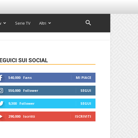
w
Serie TV
Altri
EGUICI SUI SOCIAL
540,000
Fans
MI PIACE
550,000
Follower
SEGUI
9,300
Follower
SEGUI
290,000
Iscritti
ISCRIVITI