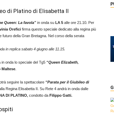
P
o di Platino di Elisabetta II
he Queen: La favola”
in onda su
LA 5
alle ore 21.10. Per
vinia Orefici
firma questo speciale dedicato alla regina più
 futuro della Gran Bretagna. Nel corso della serata
da in replica sabato 4 giugno alle 11.15.
 in onda lo speciale del Tg5
“Queen Elizabeth,
o Maltese
.
otrà seguire la spettacolare
“Parata per il Giubileo di
G
lla Regina Elisabetta II. Su Rete 4 andrà in onda dalle
NA DI PLATINO,
condotto da
Filippo Gatti.
ospiti