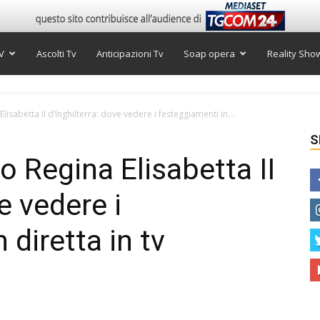
V
Ascolti Tv
Anticipazioni Tv
Soap opera
Reality Sho
Elisabetta II d’Inghilterra: dove vedere i festeggiamenti in...
S
no Regina Elisabetta II
e vedere i
 diretta in tv