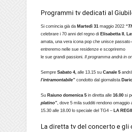
Programmi tv dedicati al Giubile
Si comincia già da
Martedì 31
maggio 2022
“T
celebrare i 70 anni del regno di
Elisabetta II
,
La
amata, una vera icona pop che unisce passato e
entreremo nelle sue residenze e scopriremo
le sue grandi passioni.
Il programma andrà in on
Sempre
Sabato 4,
alle 13.15 su
Canale 5
andrà
l’intramontabile”
condotto dal giornalista
Dari
Su
Raiuno
domenica 5
in diretta alle
16.00
si p
platino”
, dove 5 mila sudditi rendono omaggio a
15.30 alle 18.00 lo speciale del TG4 –
LA REGI
La diretta tv del concerto e gli 