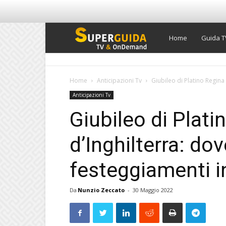
Super
Home
Guida T
Guida
Home
Anticipazioni Tv
Giubileo di Platino Regina 
Anticipazioni Tv
TV
Giubileo di Plati
d’Inghilterra: dov
festeggiamenti in
Da
Nunzio Zeccato
-
30 Maggio 2022