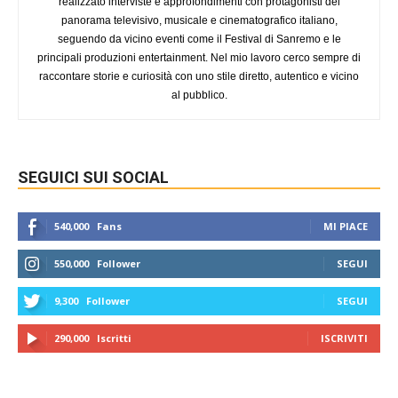
realizzato interviste e approfondimenti con protagonisti del
panorama televisivo, musicale e cinematografico italiano,
seguendo da vicino eventi come il Festival di Sanremo e le
principali produzioni entertainment. Nel mio lavoro cerco sempre di
raccontare storie e curiosità con uno stile diretto, autentico e vicino
al pubblico.
SEGUICI SUI SOCIAL
540,000
Fans
MI PIACE
550,000
Follower
SEGUI
9,300
Follower
SEGUI
290,000
Iscritti
ISCRIVITI