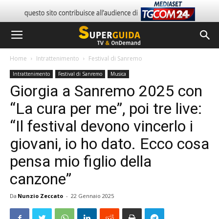
Home
Intrattenimento
Festival di Sanremo
Intrattenimento
Festival di Sanremo
Musica
Giorgia a Sanremo 2025 con
“La cura per me”, poi tre live:
“Il festival devono vincerlo i
giovani, io ho dato. Ecco cosa
pensa mio figlio della
canzone”
Da
Nunzio Zeccato
-
22 Gennaio 2025