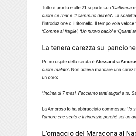
Tutto è pronto e alle 21 si parte con ‘
Cattiveria e
cuore ce l’hai’ e ‘Il cammino dell’età
‘. La scalett
l’introduzione o il ritornello. Il tempo vola veloce t
‘Comme si fragile’, ‘Un nuovo bacio’ e ‘Quanti a
La tenera carezza sul pancion
Primo ospite della serata è
Alessandra Amoro
cuore malato
‘. Non poteva mancare una carezza
un coro:
“
Incinta di 7 mesi. Facciamo tanti auguri a te.
La Amoroso lo ha abbracciato commossa: “
Io 
l’amore che sento e ti ringrazio perché sei un a
L’omaggio del Maradona al Napo