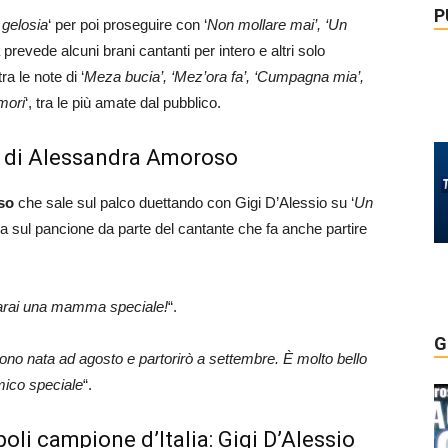
P
 gelosia
‘ per poi proseguire con ‘
Non mollare mai’, ‘Un
a prevede alcuni brani cantanti per intero e altri solo
ra le note di ‘
Meza bucia’, ‘Mez’ora fa’, ‘Cumpagna mia’,
mori
‘, tra le più amate dal pubblico.
e di Alessandra Amoroso
so
che sale sul palco duettando con Gigi D’Alessio su ‘
Un
 sul pancione da parte del cantante che fa anche partire
 Sarai una mamma speciale!
“.
G
sono nata ad agosto e partorirò a settembre. È molto bello
mico speciale
“.
li campione d’Italia: Gigi D’Alessio