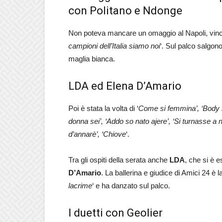
con Politano e Ndonge
Non poteva mancare un omaggio al Napoli, vincitor
campioni dell’Italia siamo noi
‘. Sul palco salgon
maglia bianca.
LDA ed Elena D’Amario
Poi è stata la volta di ‘
Come si femmina’, ‘Body me
donna sei’, ‘Addo so nato ajere’, ‘Si turnasse a 
d’annarè’, ‘Chiove
‘.
Tra gli ospiti della serata anche
LDA
, che si è es
D’Amario
. La ballerina e giudice di Amici 24 è l
lacrime
‘ e ha danzato sul palco.
I duetti con Geolier