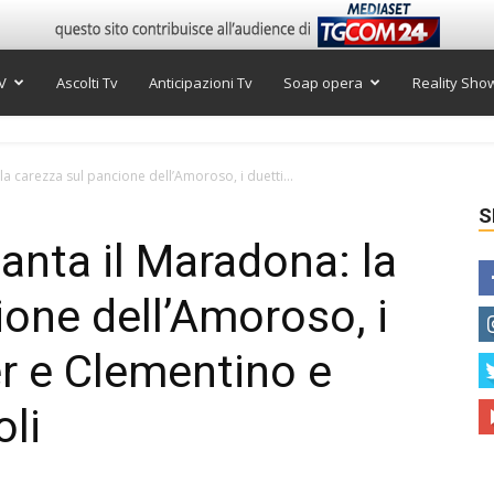
V
Ascolti Tv
Anticipazioni Tv
Soap opera
Reality Sho
la carezza sul pancione dell’Amoroso, i duetti...
S
canta il Maradona: la
ione dell’Amoroso, i
er e Clementino e
oli