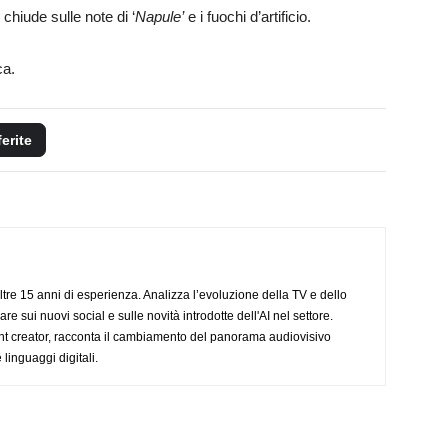
i chiude sulle note di ‘
Napule’
e i fuochi d’artificio.
ca.
ferite
ltre 15 anni di esperienza. Analizza l’evoluzione della TV e dello
re sui nuovi social e sulle novità introdotte dell'AI nel settore.
nt creator, racconta il cambiamento del panorama audiovisivo
 linguaggi digitali.