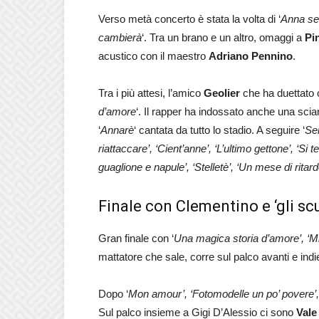
Verso metà concerto è stata la volta di ‘
Anna se 
cambierà
‘. Tra un brano e un altro, omaggi a
Pi
acustico con il maestro
Adriano Pennino
.
Tra i più attesi, l’amico
Geolier
che ha duettato c
d’amore
‘. Il rapper ha indossato anche una sciar
‘
Annarè
‘ cantata da tutto lo stadio. A seguire ‘
Sei
riattaccare’, ‘Cient’anne’, ‘L’ultimo gettone’, ‘S
guaglione e napule’, ‘Stelletè’, ‘Un mese di ritar
Finale con Clementino e ‘gli scu
Gran finale con ‘
Una magica storia d’amore’, ‘M
mattatore che sale, corre sul palco avanti e indie
Dopo ‘
Mon amour’, ‘Fotomodelle un po’ povere’, 
Sul palco insieme a Gigi D’Alessio ci sono
Vale