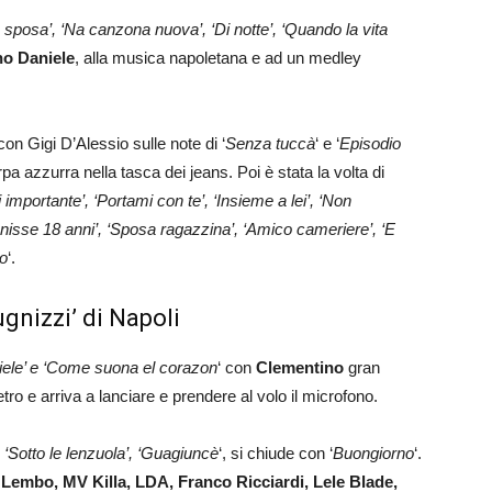
sposa’, ‘Na canzona nuova’, ‘Di notte’, ‘Quando la vita
no Daniele
, alla musica napoletana e ad un medley
on Gigi D’Alessio sulle note di ‘
Senza tuccà
‘ e ‘
Episodio
pa azzurra nella tasca dei jeans. Poi è stata la volta di
 importante’, ‘Portami con te’, ‘Insieme a lei’, ‘Non
i tenisse 18 anni’, ‘Sposa ragazzina’, ‘Amico cameriere’, ‘E
do
‘.
gnizzi’ di Napoli
iele’ e ‘Come suona el corazon
‘ con
Clementino
gran
tro e arriva a lanciare e prendere al volo il microfono.
‘Sotto le lenzuola’, ‘Guagiuncè
‘, si chiude con ‘
Buongiorno
‘.
 Lembo, MV Killa, LDA, Franco Ricciardi, Lele Blade,