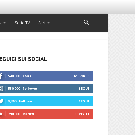
w
Serie TV
Altri
EGUICI SUI SOCIAL
540,000
Fans
MI PIACE
550,000
Follower
SEGUI
9,300
Follower
SEGUI
290,000
Iscritti
ISCRIVITI