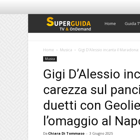
Super
Home
Guida T
Guida
Home
Musica
Gigi D’Alessio incanta il Maradona: 
Musica
TV
Gigi D’Alessio in
carezza sul panc
duetti con Geoli
l’omaggio al Nap
Da
Chiara Di Tommaso
-
3 Giugno 2025