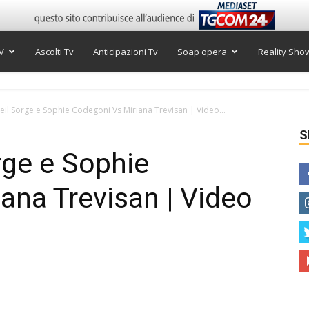
V
Ascolti Tv
Anticipazioni Tv
Soap opera
Reality Sho
leil Sorge e Sophie Codegoni Vs Miriana Trevisan | Video...
S
rge e Sophie
ana Trevisan | Video