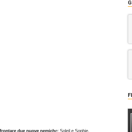
G
F
ffrontare due nuove nemich
e: Soleil e Sophie.