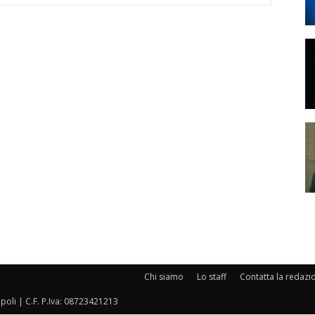
Chi siamo
Lo staff
Contatta la redazi
oli | C.F. P.Iva: 08723421213