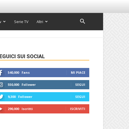
w
Serie TV
Altri
EGUICI SUI SOCIAL
540,000
Fans
MI PIACE
550,000
Follower
SEGUI
9,300
Follower
SEGUI
290,000
Iscritti
ISCRIVITI