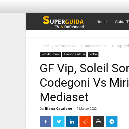
Super
Home
Guida T
Guida
Home
Reality Show
Grande Fratello
GF Vip, So
Reality Show
Grande Fratello
Video
TV
GF Vip, Soleil So
Codegoni Vs Miri
Mediaset
Da
Eliana Catalano
-
7 Marzo 2022