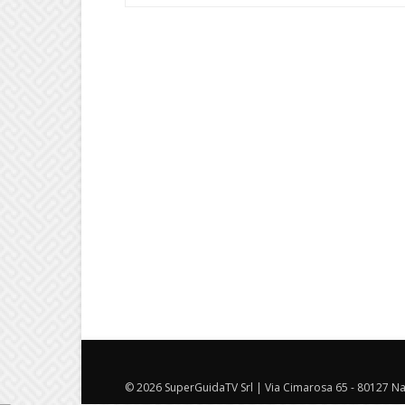
© 2026 SuperGuidaTV Srl | Via Cimarosa 65 - 80127 Nap