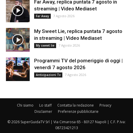
Far Away, replica puntata 7 agosto in
streaming | Video Mediaset
7 Agosto 2026
Far Away
My Sweet Lie, replica puntata 7 agosto
in streaming | Video Mediaset
7 Agosto 2026
My sweet lie
Programmi TV del pomeriggio di oggi |
venerdì 7 agosto 2026
7 Agosto 2026
Anticipazioni Tv
Chi siamo
Lo staff
Contatta la redazione
Privacy
Disclaimer
Preferenze pubblicitarie
© 2026 SuperGuidaTV Srl | Via Cimarosa 65 - 80127 Napoli | C.F. P.Iva:
08723421213