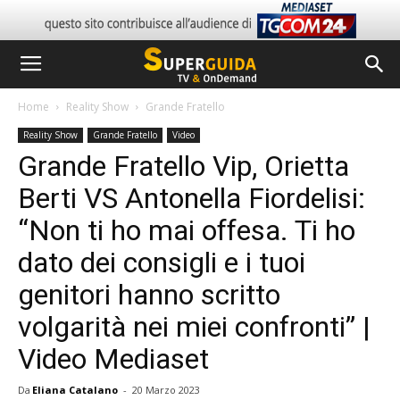
Home
Reality Show
Grande Fratello
Reality Show
Grande Fratello
Video
Grande Fratello Vip, Orietta
Berti VS Antonella Fiordelisi:
“Non ti ho mai offesa. Ti ho
dato dei consigli e i tuoi
genitori hanno scritto
volgarità nei miei confronti” |
Video Mediaset
Da
Eliana Catalano
-
20 Marzo 2023