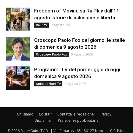
Freedom of Moving su RaiPlay dall’11
agosto: storie di inclusione e libertà
9 Agosto 2026
RaiPlay
Oroscopo Paolo Fox del giorno: le stelle
di domenica 9 agosto 2026
9 Agosto 2026
Oroscopo Paolo Fox
Programmi TV del pomeriggio di oggi |
domenica 9 agosto 2026
9 Agosto 2026
Anticipazioni Tv
Chi siamo
Lo staff
Contatta la redazione
Privacy
Disclaimer
Preferenze pubblicitarie
© 2026 SuperGuidaTV Srl | Via Cimarosa 65 - 80127 Napoli | C.F. P.Iva: