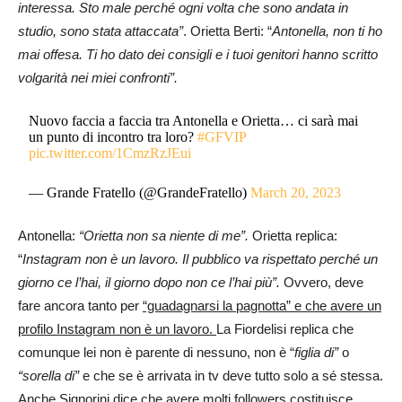
interessa. Sto male perché ogni volta che sono andata in
studio, sono stata attaccata”
. Orietta Berti: “
Antonella, non ti ho
mai offesa. Ti ho dato dei consigli e i tuoi genitori hanno scritto
volgarità nei miei confronti”.
Nuovo faccia a faccia tra Antonella e Orietta… ci sarà mai
un punto di incontro tra loro?
#GFVIP
pic.twitter.com/1CmzRzJEui
— Grande Fratello (@GrandeFratello)
March 20, 2023
Antonella:
“Orietta non sa niente di me”.
Orietta replica:
“
Instagram non è un lavoro. Il pubblico va rispettato perché un
giorno ce l’hai, il giorno dopo non ce l’hai più”.
Ovvero, deve
fare ancora tanto per
“guadagnarsi la pagnotta” e che avere un
profilo Instagram non è un lavoro.
La Fiordelisi replica che
comunque lei non è parente di nessuno, non è “
figlia di”
o
“sorella di”
e che se è arrivata in tv deve tutto solo a sé stessa.
Anche Signorini dice che avere molti followers costituisce