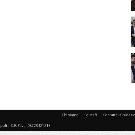
Chi siamo
Lo staff
Contatta la redazi
oli | C.F. P.Iva: 08723421213