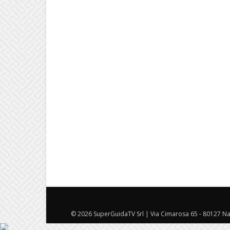
© 2026 SuperGuidaTV Srl | Via Cimarosa 65 - 80127 Nap