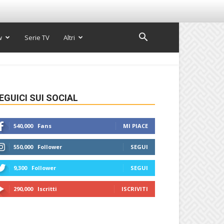
w
Serie TV
Altri
EGUICI SUI SOCIAL
540,000
Fans
MI PIACE
550,000
Follower
SEGUI
9,300
Follower
SEGUI
290,000
Iscritti
ISCRIVITI