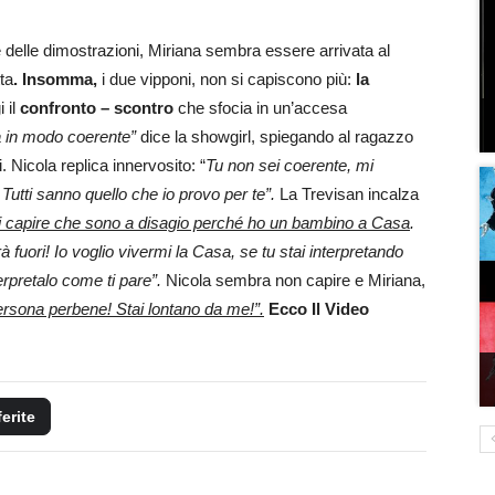
e delle dimostrazioni, Miriana sembra essere arrivata al
ta
. Insomma,
i due vipponi, non si capiscono più:
la
 il
confronto – scontro
che sfocia in un’accesa
à in modo coerente”
dice la showgirl, spiegando al ragazzo
 Nicola replica innervosito: “
Tu non sei coerente, mi
 Tutti sanno quello che io provo per te”.
La Trevisan incalza
di capire che sono a disagio perché ho un bambino a Casa
.
fuori! Io voglio vivermi la Casa, se tu stai interpretando
erpretalo come ti pare”.
Nicola sembra non capire e Miriana,
rsona perbene! Stai lontano da me!”.
Ecco Il Video
ferite