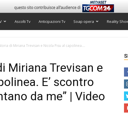
V
Ascolti Tv
Anticipazioni Tv
Soap opera
Reality Sho
storia di Miriana Trevisan e Nicola Pisu al capolinea....
S
di Miriana Trevisan e
polinea. E’ scontro
lontano da me” | Video