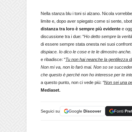
Nella stanza blu i toni si alzano. Nicola vorrebb
limite e, dopo aver spiegato come si sente, sbot
distanza tra loro è sempre più evidente
e oggi
discussione tra i due: “
Ho detto sempre la verit
di essere sempre stata onesta nei suoi confronti.
dispiace. Io dico le cose e te le dimostro anche.
e ribadisce: “
Tu non hai neanche la gentilezza 
Non mi va, non lo farò mai. Non so se succederà 
che questo è perché non ho interesse per te int
a questo punto, non ci vede più:
“
Non sei una pe
Mediaset.
Seguici su
Google
Discover
Fonti
Pre