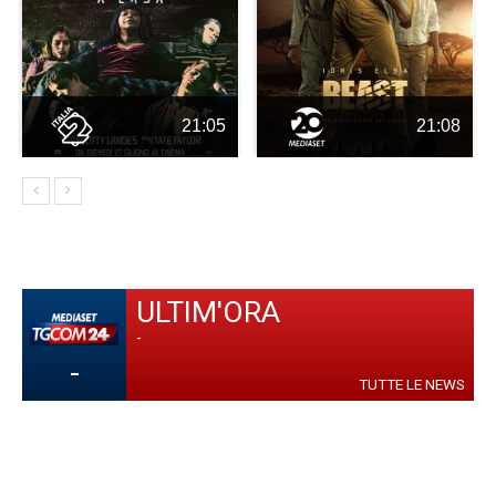
21:05
21:08
ULTIM'ORA
-
-
TUTTE LE NEWS