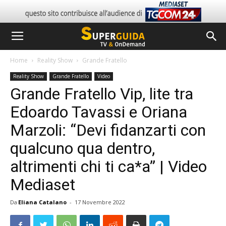
Home
Reality Show
Grande Fratello
Reality Show
Grande Fratello
Video
Grande Fratello Vip, lite tra
Edoardo Tavassi e Oriana
Marzoli: “Devi fidanzarti con
qualcuno qua dentro,
altrimenti chi ti ca*a” | Video
Mediaset
Da
Eliana Catalano
-
17 Novembre 2022