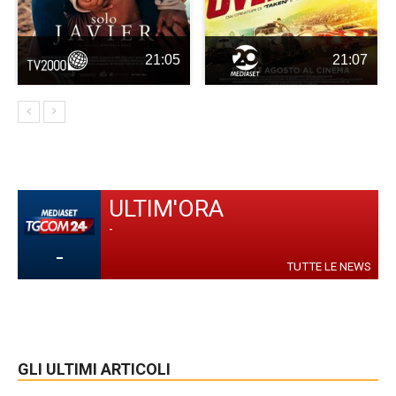
21:05
21:07
ULTIM'ORA
-
-
TUTTE LE NEWS
GLI ULTIMI ARTICOLI