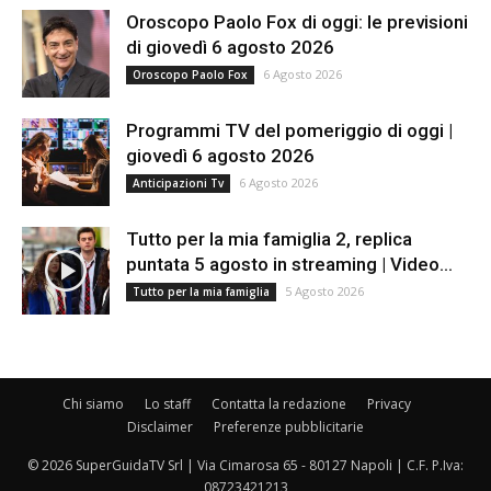
Oroscopo Paolo Fox di oggi: le previsioni
di giovedì 6 agosto 2026
6 Agosto 2026
Oroscopo Paolo Fox
Programmi TV del pomeriggio di oggi |
giovedì 6 agosto 2026
6 Agosto 2026
Anticipazioni Tv
Tutto per la mia famiglia 2, replica
puntata 5 agosto in streaming | Video...
5 Agosto 2026
Tutto per la mia famiglia
Chi siamo
Lo staff
Contatta la redazione
Privacy
Disclaimer
Preferenze pubblicitarie
© 2026 SuperGuidaTV Srl | Via Cimarosa 65 - 80127 Napoli | C.F. P.Iva:
08723421213