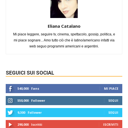
Eliana Catalano
Mi piace leggere, seguire tv, cinema, spettacolo, gossip, politica, e
mi piace sognare... Amo tutto ciò che è latino/americano infatti via
web seguo programmi americani e argentini.
SEGUICI SUI SOCIAL
540,000
Fans
MI PIACE
550,000
Follower
SEGUI
9,300
Follower
SEGUI
290,000
Iscritti
ISCRIVITI