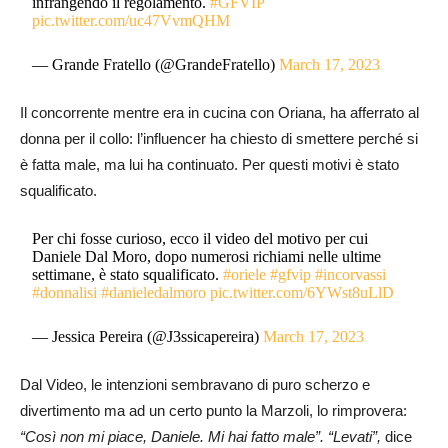
infrangendo il regolamento.
#GFVIP
pic.twitter.com/uc47VvmQHM
— Grande Fratello (@GrandeFratello)
March 17, 2023
Il concorrente mentre era in cucina con Oriana, ha afferrato al
donna per il collo: l’influencer ha chiesto di smettere perché si
è fatta male, ma lui ha continuato. Per questi motivi è stato
squalificato.
Per chi fosse curioso, ecco il video del motivo per cui
Daniele Dal Moro, dopo numerosi richiami nelle ultime
settimane, è stato squalificato.
#oriele
#gfvip
#incorvassi
#donnalisi
#danieledalmoro
pic.twitter.com/6YWst8uLlD
— Jessica Pereira (@J3ssicapereira)
March 17, 2023
Dal Video, le intenzioni sembravano di puro scherzo e
divertimento ma ad un certo punto la Marzoli, lo rimprovera:
“Così non mi piace, Daniele. Mi hai fatto male”. “Levati”,
dice