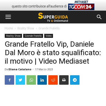
Home
Reality Show
Grande Fratello
Reality Show
Grande Fratello
Video
Grande Fratello Vip, Daniele
Dal Moro è stato squalificato:
il motivo | Video Mediaset
Da
Eliana Catalano
-
17 Marzo 2023