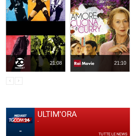
21:08
21:10
ULTIM'ORA
-
-
TUTTE LE NEWS