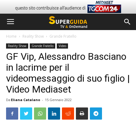
Home
Reality Show
Grande Fratello
Reality Show
Grande Fratello
Video
GF Vip, Alessandro Basciano
in lacrime per il
videomessaggio di suo figlio |
Video Mediaset
Da
Eliana Catalano
-
15 Gennaio 2022