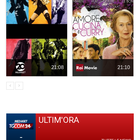
21:08
21:10
ULTIM'ORA
-
-