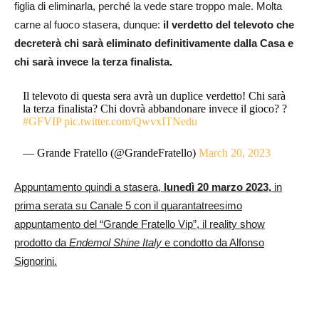
figlia di eliminarla, perché la vede stare troppo male. Molta
carne al fuoco stasera, dunque:
il verdetto del televoto che
decreterà chi sarà eliminato definitivamente dalla Casa
e
chi sarà invece la terza finalista.
Il televoto di questa sera avrà un duplice verdetto! Chi sarà
la terza finalista? Chi dovrà abbandonare invece il gioco? ?
#GFVIP
pic.twitter.com/QwvxITNedu
— Grande Fratello (@GrandeFratello)
March 20, 2023
Appuntamento quindi a stasera,
lunedì 20 marzo 2023,
in
prima serata su Canale 5 con il quarantatreesimo
appuntamento del “Grande Fratello Vip”, il reality show
prodotto da
Endemol Shine Italy
e condotto da Alfonso
Signorini.