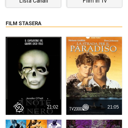
Lista Canali
Film in Tv
FILM STASERA
21:02
21:05