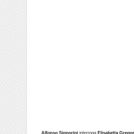
Alfonso Signorini
interroga
Elisabetta Gregor