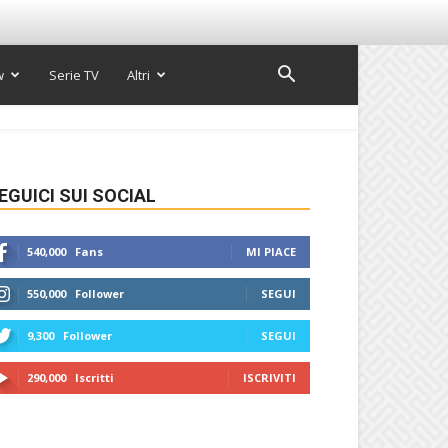
w
Serie TV
Altri
EGUICI SUI SOCIAL
540,000
Fans
MI PIACE
550,000
Follower
SEGUI
9,300
Follower
SEGUI
290,000
Iscritti
ISCRIVITI