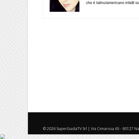
che è latino/americano infatti 
© 2026 SuperGuidaTV Srl | Via Cimarosa 65 - 80127 Nap