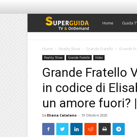
Super
Home
Guida T
Guida
Home
Reality Show
Grande Fratello
Grande Fra
Reality Show
Grande Fratello
Video
TV
Grande Fratello 
in codice di Elis
un amore fuori? 
Da
Eliana Catalano
-
19 Ottobre 2020