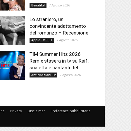
7 Agosto 2026
Beautiful
Lo straniero, un
convincente adattamento
del romanzo – Recensione
7 Agosto 2026
Apple TV Plus
TIM Summer Hits 2026
Remix stasera in tv su Rai1:
scaletta e cantanti del...
7 Agosto 2026
Anticipazioni Tv
one
Privacy
Disclaimer
Preferenze pubblicitarie