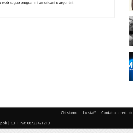
via web seguo programmi americani e argentini.
Chi siamo
Lo staff
Contatta la redazi
oli | C.F. P.Iva: 08723421213