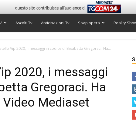
V
Ascolti Tv
Anticipazioni Tv
Soap opera
Reality Sho
tello Vip 2020, i messaggi in codice di Elisabetta Gregoraci. Ha...
S
Vip 2020, i messaggi
abetta Gregoraci. Ha
| Video Mediaset