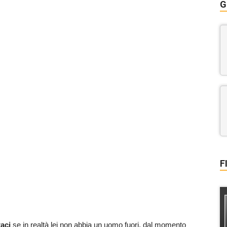
G
F
aci
se in realtà lei non abbia un uomo fuori, dal momento