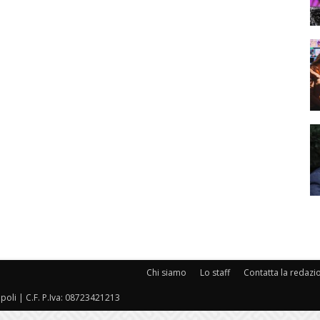
Chi siamo
Lo staff
Contatta la redazi
oli | C.F. P.Iva: 08723421213