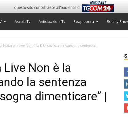
V
Ascolti Tv
Anticipazioni Tv
Soap opera
Reality Sho
a Notaro a Live Non è la D’Urso: “sta arrivando la sentenza...
S
 Live Non è la
vando la sentenza
isogna dimenticare” |