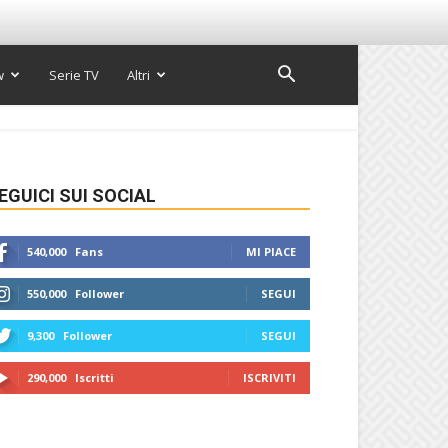
w
Serie TV
Altri
EGUICI SUI SOCIAL
540,000
Fans
MI PIACE
550,000
Follower
SEGUI
9,300
Follower
SEGUI
290,000
Iscritti
ISCRIVITI