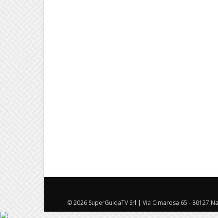
© 2026 SuperGuidaTV Srl | Via Cimarosa 65 - 80127 Nap