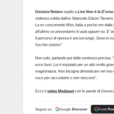
Gessica Notaro
ospite a
Live Non è la D’urso
violenza subita dall’ex fidanzato Edson Tavares c
La ex concorrente Miss Italia a poche ore dalla
all’ultimo se presentarmi in aula oppure no. E’ a
il percorso di ripresa è ancora lungo. Sono in m
l’occhio sinistro”
Non solo, parlando poi della sentenza precisa:
“
esce fuori. Lui è imputato per un atto molto grave
magistratura. Non bisogna dimenticare nel mio c
voce per raccontarlo o non riescono”.
Ecco il
video Mediaset
con le parole di Gessic
Seguici su
Google
Discover
Fonti
Pre