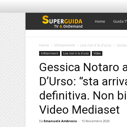
Super
Home
Guida T
Guida
Home
Infotainment
Live non è la d'urso
Gessic
Infotainment
Live non è la d'urso
Video
TV
Gessica Notaro a
D’Urso: “sta arri
definitiva. Non b
Video Mediaset
Da
Emanuele Ambrosio
-
15 Novembre 2020