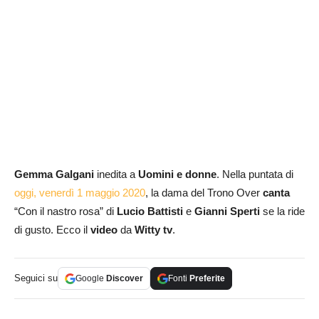
Gemma Galgani
inedita a
Uomini e donne
. Nella puntata di
oggi, venerdì 1 maggio 2020
, la dama del Trono Over
canta
“Con il nastro rosa” di
Lucio Battisti
e
Gianni Sperti
se la ride
di gusto. Ecco il
video
da
Witty tv
.
Seguici su
Google
Discover
Fonti
Preferite