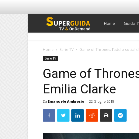
Super
Home
Guida T
Guida
Home
Serie TV
Game of Thrones: l’addio social di
Serie TV
TV
Game of Thrones: 
Emilia Clarke
Da
Emanuele Ambrosio
-
22 Giugno 2018