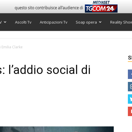
V
Ascolti Tv
Anticipazioni Tv
Soap opera
Reality Sho
 Emilia Clarke
S
l’addio social di