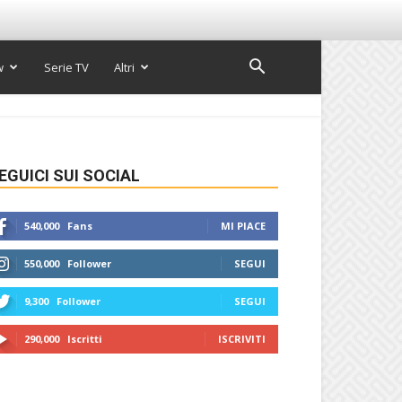
w
Serie TV
Altri
EGUICI SUI SOCIAL
540,000
Fans
MI PIACE
550,000
Follower
SEGUI
9,300
Follower
SEGUI
290,000
Iscritti
ISCRIVITI