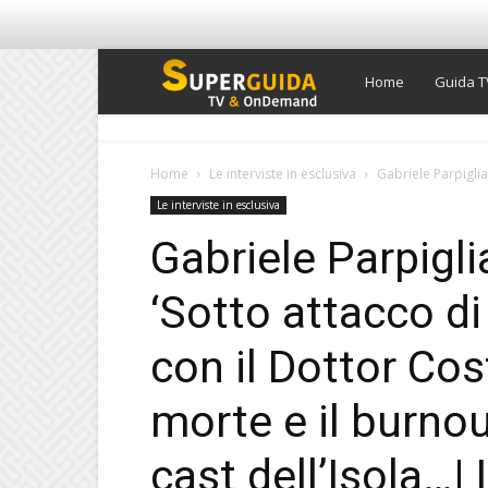
Super
Home
Guida T
Guida
Home
Le interviste in esclusiva
Gabriele Parpiglia 
Le interviste in esclusiva
TV
Gabriele Parpigli
‘Sotto attacco di 
con il Dottor Cos
morte e il burnou
cast dell’Isola…