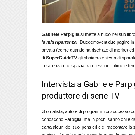
Gabriele Parpiglia
si mette a nudo nel suo libro
la mia ripartenza
‘. Duecentoventidue pagine in c
privata (come quando ha rischiato di morire) ed es
di
SuperGuidaTV
gli abbiamo chiesto di approfon
coscienza che spazia tra riflessioni intime e tem
Intervista a Gabriele Parpig
produttore di serie TV
Giornalista, autore di programmi di successo 
conoscono Parpiglia, ma in pochi sanno chi è d
carta alcuni dei suoi pensieri e di raccontare la
panico – La mia storia, il mio burnout, la mia ri