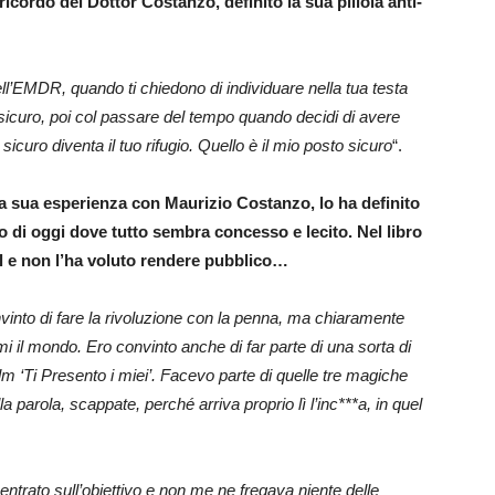
ricordo del Dottor Costanzo, definito la sua pillola anti-
ell’EMDR, quando ti chiedono di individuare nella tua testa
 sicuro, poi col passare del tempo quando decidi di avere
icuro diventa il tuo rifugio. Quello è il mio posto sicuro
“.
lla sua esperienza con Maurizio Costanzo, lo ha definito
 di oggi dove tutto sembra concesso e lecito. Nel libro
 e non l’ha voluto rendere pubblico…
nvinto di fare la rivoluzione con la penna, ma chiaramente
 il mondo. Ero convinto anche di far parte di una sorta di
ilm ‘Ti Presento i miei’. Facevo parte di quelle tre magiche
 parola, scappate, perché arriva proprio lì l’inc***a, in quel
ntrato sull’obiettivo e non me ne fregava niente delle