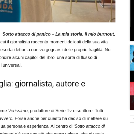
 ‘
Sotto attacco di panico – La mia storia, il mio burnout,
ui il giornalista racconta momenti delicati della sua vita
orta i lettori a non vergognarsi delle proprie fragilità. Noi
dire alcuni capitoli del libro, una sorta di flusso di
i universali.
lia: giornalista, autore e
come
Verissimo
, produttore di Serie Tv e scrittore. Tutti
avvero. Forse anche per questo ha deciso di mettere su
 sua personale esperienza. Al centro di ‘
Sotto attacco di
partenza’
c’è una società che corre veloce, che ci vuole