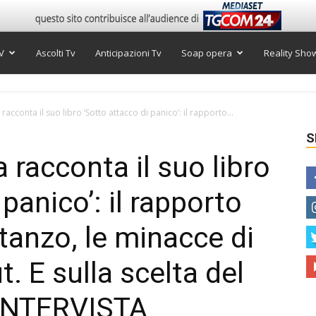
V
Ascolti Tv
Anticipazioni Tv
Soap opera
Reality Sho
racconta il suo libro ‘Sotto attacco di panico’: il rapporto...
S
a racconta il suo libro
panico’: il rapporto
tanzo, le minacce di
t. E sulla scelta del
| INTERVISTA