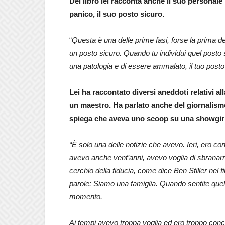
Del libro lei racconta anche il suo personale 
panico, il suo posto sicuro.
“
Questa è una delle prime fasi, forse la prima d
un posto sicuro. Quando tu individui quel posto
una patologia e di essere ammalato, il tuo posto s
Lei ha raccontato diversi aneddoti relativi a
un maestro. Ha parlato anche del giornalismo
spiega che aveva uno scoop su una showgirl
“È solo una delle notizie che avevo. Ieri, ero co
avevo anche vent’anni, avevo voglia di sbranarmi
cerchio della fiducia, come dice Ben Stiller nel f
parole: Siamo una famiglia. Quando sentite quella
momento.
Ai tempi avevo troppa voglia ed ero troppo conce