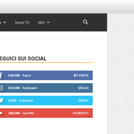
w
Serie TV
Altri
EGUICI SUI SOCIAL
540,000
Fans
MI PIACE
550,000
Follower
SEGUI
9,300
Follower
SEGUI
290,000
Iscritti
ISCRIVITI