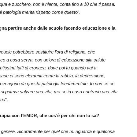
acqua e zucchero, non è niente, conta fino a 10 che ti passa.
gni patologia merita rispetto come questo
“.
gna partire anche dalle scuole facendo educazione e la
ole potrebbero sostituire l’ora di religione, che
o a cosa serva, con un’ora di educazione alla salute
tissimi fatti di cronaca, dove poi tu quando vai a
a base ci sono elementi come la rabbia, la depressione,
rovengono da questa patologia fondamentale. Io non so se
 si poteva salvare una vita, ma se in caso contrario una vita
ria
“.
 terapia con l’EMDR, che cos’è per chi non lo sa?
l genere. Sicuramente per quel che mi riguarda è qualcosa