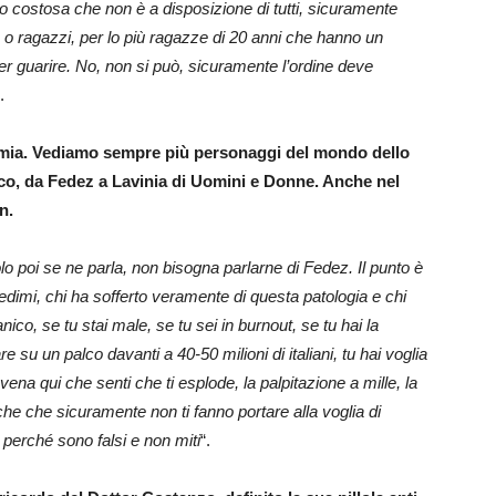
 costosa che non è a disposizione di tutti, sicuramente
o ragazzi, per lo più ragazze di 20 anni che hanno un
per guarire. No, non si può, sicuramente l’ordine deve
.
odemia. Vediamo sempre più personaggi del mondo dello
nico, da Fedez a Lavinia di Uomini e Donne. Anche nel
n.
o poi se ne parla, non bisogna parlarne di Fedez. Il punto è
edimi, chi ha sofferto veramente di questa patologia e chi
nico, se tu stai male, se tu sei in burnout, se tu hai la
e su un palco davanti a 40-50 milioni di italiani, tu hai voglia
vena qui che senti che ti esplode, la palpitazione a mille, la
che che sicuramente non ti fanno portare alla voglia di
i perché sono falsi e non miti
“.