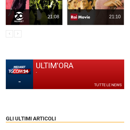
21:08
21:10
ULTIM'ORA
-
-
TUTTE LE NEWS
GLI ULTIMI ARTICOLI