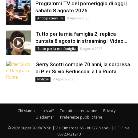
Programmi TV del pomeriggio di oggi |
sabato 8 agosto 2026
8 Agosto 2026
Anticipazioni Tv
Tutto per la mia famiglia 2, replica
puntata 8 agosto in streaming | Video...
8 Agosto 2026
Tutto per la mia famiglia
Gerry Scotti compie 70 anni, la sorpresa
di Pier Silvio Berlusconi a La Ruota...
8 Agosto 2026
Notizie
Chi siamo
Lo staff
Contatta la redazione
Privacy
Disclaimer
Preferenze pubblicitarie
© 2026 SuperGuidaTV Srl | Via Cimarosa 65 - 80127 Napoli | C.F. P.Iva:
08723421213