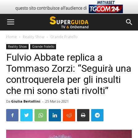
Home
Reality Show
Grande Fratello
Reality Show
Grande Fratello
Fulvio Abbate replica a
Tommaso Zorzi: “Seguirà una
controquerela per gli insulti
che mi sono stati rivolti”
Da
Giulia Bertollini
-
25 Marzo 2021