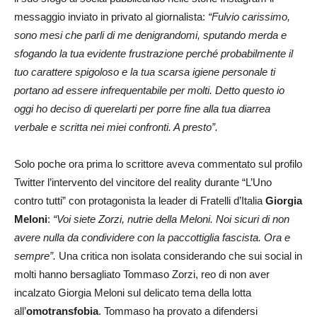
messaggio inviato in privato al giornalista:
“Fulvio carissimo,
sono mesi che parli di me denigrandomi, sputando merda e
sfogando la tua evidente frustrazione perché probabilmente il
tuo carattere spigoloso e la tua scarsa igiene personale ti
portano ad essere infrequentabile per molti. Detto questo io
oggi ho deciso di querelarti per porre fine alla tua diarrea
verbale e scritta nei miei confronti. A presto”.
Solo poche ora prima lo scrittore aveva commentato sul profilo
Twitter l’intervento del vincitore del reality durante “L’Uno
contro tutti” con protagonista la leader di Fratelli d’Italia
Giorgia
Meloni
:
“Voi siete Zorzi, nutrie della Meloni. Noi sicuri di non
avere nulla da condividere con la paccottiglia fascista. Ora e
sempre”.
Una critica non isolata considerando che sui social in
molti hanno bersagliato Tommaso Zorzi, reo di non aver
incalzato Giorgia Meloni sul delicato tema della lotta
all’
omotransfobia
. Tommaso ha provato a difendersi