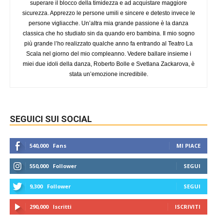
superare il blocco della timidezza e ad acquistare maggiore
sicurezza. Apprezzo le persone umili e sincere e detesto invece le
persone vigliacche. Un’altra mia grande passione è la danza
classica che ho studiato sin da quando ero bambina. Il mio sogno
più grande l’ho realizzato qualche anno fa entrando al Teatro La
Scala nel giorno del mio compleanno. Vedere ballare insieme i
miei due idoli della danza, Roberto Bolle e Svetlana Zackarova, è
stata un’emozione incredibile.
SEGUICI SUI SOCIAL
540,000
Fans
MI PIACE
550,000
Follower
SEGUI
9,300
Follower
SEGUI
290,000
Iscritti
ISCRIVITI