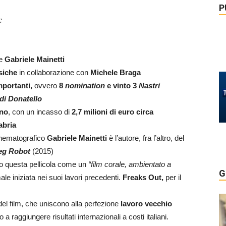
P
:
e
Gabriele Mainetti
siche
in collaborazione con
Michele Braga
mportanti,
ovvero
8
nomination
e vinto
3
Nastri
di Donatello
ano
, con un incasso di
2,7 milioni di euro circa
labria
cinematografico
Gabriele Mainetti
è l’autore, fra l’altro, del
eg Robot
(2015)
ito questa pellicola come un
“film corale, ambientato a
G
male iniziata nei suoi lavori precedenti.
Freaks Out,
per il
el film, che uniscono alla perfezione
lavoro vecchio
a raggiungere risultati internazionali a costi italiani.