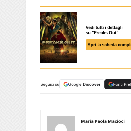
Vedi tutti i dettagli
su "Freaks Out"
Apri la scheda compl
Seguici su
Google
Discover
Fonti
Pre
Maria Paola Macioci