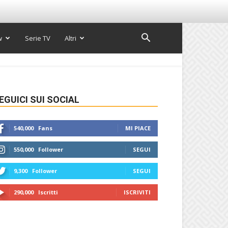
w
Serie TV
Altri
EGUICI SUI SOCIAL
540,000
Fans
MI PIACE
550,000
Follower
SEGUI
9,300
Follower
SEGUI
290,000
Iscritti
ISCRIVITI