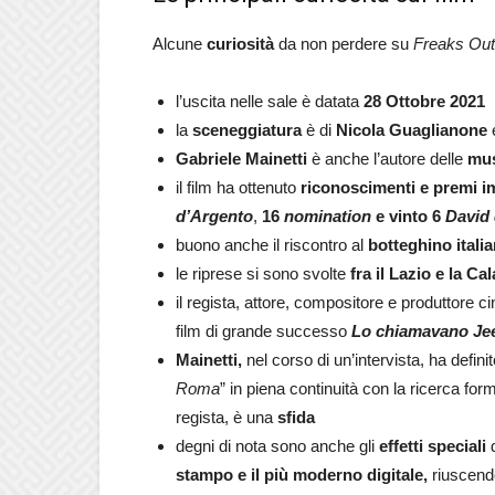
Alcune
curiosità
da non perdere su
Freaks Out
l’uscita nelle sale è datata
28 Ottobre 2021
la
sceneggiatura
è di
Nicola Guaglianone
Gabriele Mainetti
è anche l’autore delle
mu
il film ha ottenuto
riconoscimenti e premi i
d’Argento
,
16
nomination
e vinto 6
David 
buono anche il riscontro al
botteghino itali
le riprese si sono svolte
fra il Lazio e la Ca
il regista, attore, compositore e produttore 
film di grande successo
Lo chiamavano Je
Mainetti,
nel corso di un’intervista, ha defin
Roma
” in piena continuità con la ricerca for
regista, è una
sfida
degni di nota sono anche gli
effetti speciali
d
stampo e il più moderno digitale,
riuscendo 