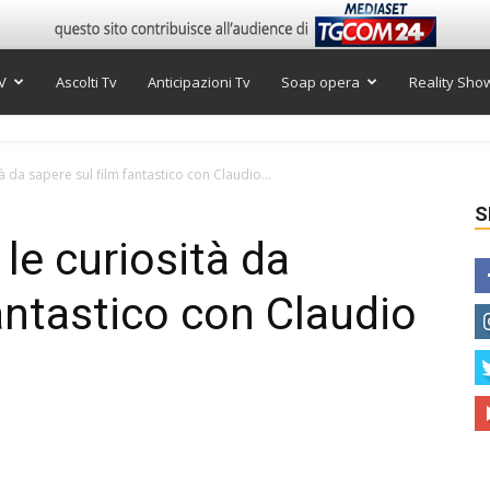
V
Ascolti Tv
Anticipazioni Tv
Soap opera
Reality Sho
tà da sapere sul film fantastico con Claudio...
S
 le curiosità da
antastico con Claudio