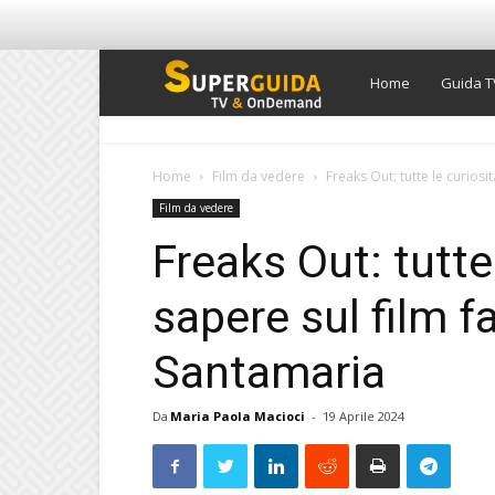
Super
Home
Guida T
Guida
Home
Film da vedere
Freaks Out: tutte le curiosi
Film da vedere
TV
Freaks Out: tutte
sapere sul film f
Santamaria
Da
Maria Paola Macioci
-
19 Aprile 2024