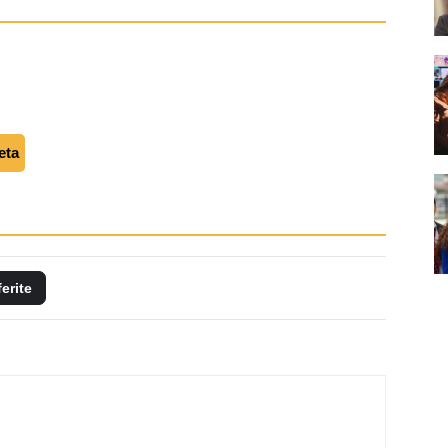
eta
ferite