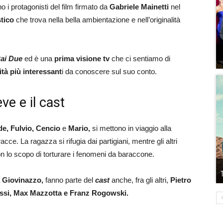
o i protagonisti del film firmato da
Gabriele Mainetti
nel
stico
che trova nella bella ambientazione e nell’originalità
ai Due
ed è una
prima visione tv
che ci sentiamo di
ità
più interessant
i da conoscere sul suo conto.
ve e il cast
de, Fulvio, Cencio
e
Mario,
si mettono in viaggio alla
racce. La ragazza si rifugia dai partigiani, mentre gli altri
n lo scopo di torturare i fenomeni da baraccone.
 Giovinazzo,
fanno parte del
cast
anche, fra gli altri,
Pietro
bassi, Max Mazzotta e Franz Rogowski.