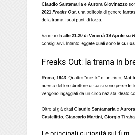
Claudio Santamaria
e
Aurora Giovinazzo
son
2021
Freaks Out
, una pellicola di genere
fanta
della trama i suoi punti di forza.
Va in onda
alle 21.20 di Venerdì 19 Aprile su
R
consigliarvi. Intanto leggete quali sono le
curios
Freaks Out: la trama in bre
Roma, 1943
. Quattro “mostri” di un circo,
Matil
ricerca del loro direttore di cui si sono perse le t
vengono ingaggiati da un circo nazista ideato co
Oltre ai già citati
Claudio Santamaria
e
Aurora
Castellitto, Giancarlo Martini, Giorgio Tira
Le principali curiosità sul film