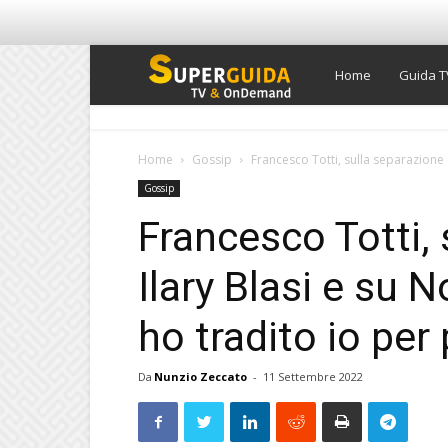
Super
Home
Guida T
Guida
Home
Gossip
Francesco Totti, sulla separazione 
Gossip
TV
Francesco Totti,
Ilary Blasi e su
ho tradito io per
Da
Nunzio Zeccato
-
11 Settembre 2022