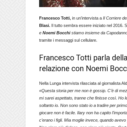
Francesco Totti,
in un’intervista a
Il Corriere de
Blasi.
Il tutto sembra essere iniziato nel 2016.
e
Noemi
Bocchi
stiamo insieme da Capodanno
tramite i messaggi sul cellulare.
Francesco Totti parla della
relazione con Noemi Bocc
Nella Lunga intervista rilasciata al giornalista A
«Questa storia per me non è gossip. C’è di mezzo 
mi sarei aspettato, tranne che finisse così.
Ho l
soltanto io. Non sono stato io a tradire per primo
giocare non è facile. Ilary non ha capito l’impor
c’erano i figli. Mia moglie invece, quando avevo p