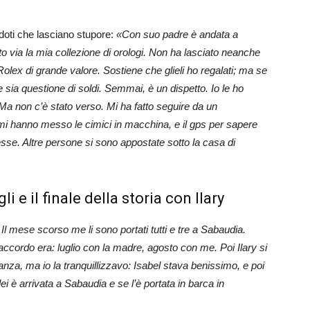
oti che lasciano stupore:
«Con suo padre è andata a
to via la mia collezione di orologi. Non ha lasciato neanche
Rolex di grande valore. Sostiene che glieli ho regalati; ma se
sia questione di soldi. Semmai, è un dispetto. Io le ho
 non c’è stato verso. Mi ha fatto seguire da un
 mi hanno messo le cimici in macchina, e il gps per sapere
e. Altre persone si sono appostate sotto la casa di
li e il finale della storia con Ilary
Il mese scorso me li sono portati tutti e tre a Sabaudia.
L’accordo era: luglio con la madre, agosto con me. Poi Ilary si
za, ma io la tranquillizzavo: Isabel stava benissimo, e poi
ei è arrivata a Sabaudia e se l’è portata in barca in