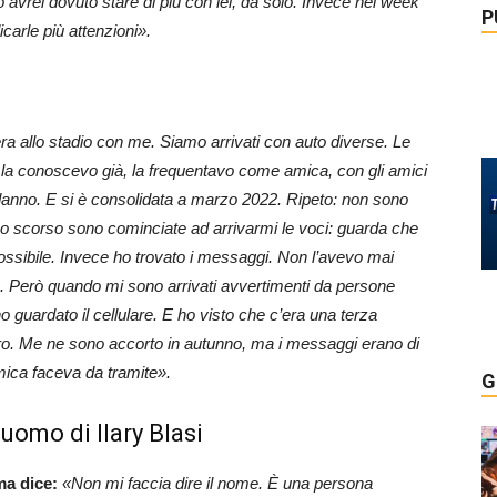
o avrei dovuto stare di più con lei, da solo. Invece nel week
P
carle più attenzioni».
a allo stadio con me. Siamo arrivati con auto diverse. Le
 la conoscevo già, la frequentavo come amica, con gli amici
odanno. E si è consolidata a marzo 2022. Ripeto: non sono
no scorso sono cominciate ad arrivarmi le voci: guarda che
mpossibile. Invece ho trovato i messaggi. Non l’avevo mai
 me. Però quando mi sono arrivati avvertimenti da persone
ho guardato il cellulare. E ho visto che c’era una terza
ltro. Me ne sono accorto in autunno, ma i messaggi erano di
amica faceva da tramite».
G
 uomo di Ilary Blasi
ma dice:
«Non mi faccia dire il nome. È una persona