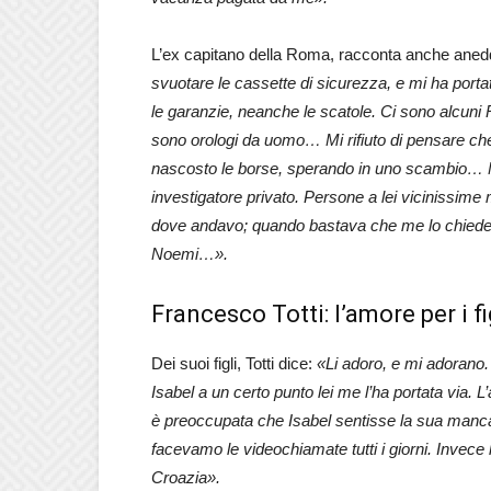
L’ex capitano della Roma, racconta anche anedd
svuotare le cassette di sicurezza, e mi ha porta
le garanzie, neanche le scatole. Ci sono alcuni 
sono orologi da uomo… Mi rifiuto di pensare che 
nascosto le borse, sperando in uno scambio… Ma
investigatore privato. Persone a lei vicinissime
dove andavo; quando bastava che me lo chiedess
Noemi…».
Francesco Totti: l’amore per i fig
Dei suoi figli, Totti dice:
«Li adoro, e mi adorano. 
Isabel a un certo punto lei me l’ha portata via. 
è preoccupata che Isabel sentisse la sua mancan
facevamo le videochiamate tutti i giorni. Invece l
Croazia».