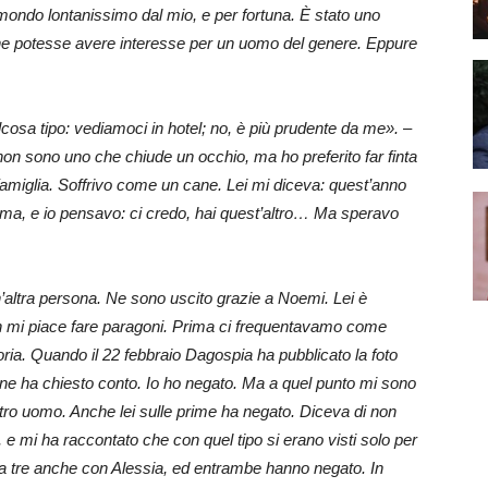
ondo lontanissimo dal mio, e per fortuna. È stato uno
he potesse avere interesse per un uomo del genere. Eppure
cosa tipo: vediamoci in hotel; no, è più prudente da me».
–
 non sono uno che chiude un occhio, ma ho preferito far finta
famiglia. Soffrivo come un cane. Lei mi diceva: quest’anno
oma, e io pensavo: ci credo, hai quest’altro… Ma speravo
n’altra persona. Ne sono uscito grazie a Noemi. Lei è
on mi piace fare paragoni. Prima ci frequentavamo come
ria. Quando il 22 febbraio Dagospia ha pubblicato la foto
e ne ha chiesto conto. Io ho negato. Ma a quel punto mi sono
ltro uomo. Anche lei sulle prime ha negato. Diceva di non
 e mi ha raccontato che con quel tipo si erano visti solo per
a tre anche con Alessia, ed entrambe hanno negato. In