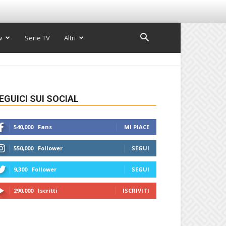
w
Serie TV
Altri
EGUICI SUI SOCIAL
540,000
Fans
MI PIACE
550,000
Follower
SEGUI
9,300
Follower
SEGUI
290,000
Iscritti
ISCRIVITI