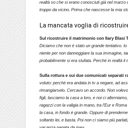
realtà so che si erano conosciuti già nel marzo de
troppo da vicino. Prima che nascesse la mia st
La mancata voglia di ricostruir
Sul ricostruire il matrimonio con Ilary Blasi 
Diciamo che non è stato un grande tentativo. Io
niente per non danneggiare la sua immagine, tan
probabilmente si era stufata. Perché in realtà il 
Sulla rottura e sui due comunicati separati r
voluto: perché era andata in tv a negare, ad as
rimangiarselo. Cercavo un accordo. Non volevo f
figli, lasciamo la casa a loro, e noi ci alternia
ragazzi con la valigia in mano, tra l’Eur e Roma 
la casa, in fondo è grande. Oppure di prenderne u
soltanto lei, e basta. Poi non ci siamo più parlat
vacanza pagata da me».