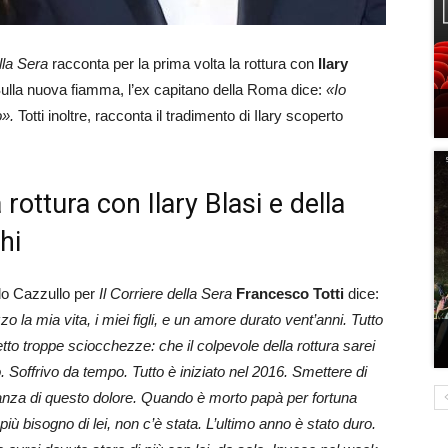
lla Sera
racconta per la prima volta la rottura con
Ilary
 Sulla nuova fiamma, l’ex capitano della Roma dice:
«Io
».
Totti inoltre, racconta il tradimento di Ilary scoperto
 rottura con Ilary Blasi e della
hi
ldo Cazzullo per
Il Corriere della Sera
Francesco Totti
dice:
la mia vita, i miei figli, e un amore durato vent’anni. Tutto
etto troppe sciocchezze: che il colpevole della rottura sarei
.
S
offrivo da tempo. Tutto è iniziato nel 2016. Smettere di
tanza di questo dolore.
Quando è morto papà per fortuna
iù bisogno di lei, non c’è stata. L’ultimo anno è stato duro.