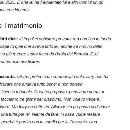
l 2021. E che lei ha frequentato lui e altri uomini un po’
oria con Noemi».
e il matrimonio
Totti dice:
«Un po’ ci abbiamo provato, ma non fino in fondo.
 sapevo quel che aveva fatto lei, anche se non ho detto
to più mentre stava facendo l’Isola dei Famosi. E lei
matrimonio era finito».
acconta:
«Avrei preferito un comunicato solo. Ilary non ha
sicurare che andava tutto bene; e non poteva
inire in tribunale. Così ho proposto: pensiamo prima ai
mo, facciamo tre giorni per ciascuno. Non volevo vedere i
Nord. Ma Ilary ha detto no. Allora le ho proposto di dividere
na tutta per lei. Niente da fare: in casa vuole restare
i, perché è partita con la sorella per la Tanzania. Una