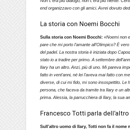
Non c’era più dialogo, non c’era più niente. Cert
end organizzavo con gli amici. Avrei dovuto dedi
La storia con Noemi Bocchi
Sulla storia con Noemi Bocchi:
«Noemi non er
pare che mi porto l’amante all’Olimpico? È vero
del padel. La nostra storia è iniziata dopo Cap
stato io a tradire per primo.
A settembre dell’an
Ilary ha un altro. Anzi, più di uno. Mi pareva i
fatto in vent’anni, né lei l’aveva mai fatto con
diverse, di cui mi fido, mi sono insospettito. Le 
persona, che faceva da tramite tra Ilary e un a
prima. Alessia, la parrucchiera di Ilary, la sua 
Francesco Totti parla dell’altro
Sull’altro uomo di Ilary, Totti non fa il nome 