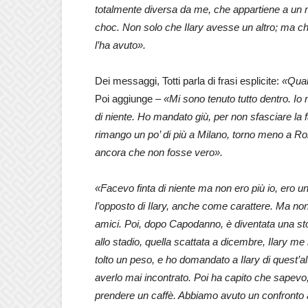
totalmente diversa da me, che appartiene a un m
choc. Non solo che Ilary avesse un altro; ma c
l’ha avuto».
Dei messaggi, Totti parla di frasi esplicite:
«Qual
Poi aggiunge –
«Mi sono tenuto tutto dentro. Io
di niente. Ho mandato giù, per non sfasciare la 
rimango un po’ di più a Milano, torno meno a R
ancora che non fosse vero».
«Facevo finta di niente ma non ero più io, ero u
l’opposto di Ilary, anche come carattere. Ma n
amici. Poi, dopo Capodanno, è diventata una sto
allo stadio, quella scattata a dicembre, Ilary m
tolto un peso, e ho domandato a Ilary di quest’a
averlo mai incontrato. Poi ha capito che sapevo,
prendere un caffè. Abbiamo avuto un confronto 