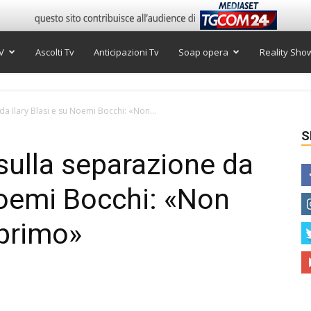
V
Ascolti Tv
Anticipazioni Tv
Soap opera
Reality Sho
da Ilary Blasi e su Noemi Bocchi: «Non...
S
 sulla separazione da
 Noemi Bocchi: «Non
 primo»