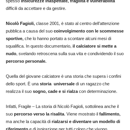
spesso
insicurezze inaspettate, fragilità e vulnerabilità
difficili da accettare e da gestire.
Nicolò Fagioli,
classe 2001, è stato al centro dell’attenzione
pubblica a causa del suo
coinvolgimento con le scommesse
sportive,
che lo hanno portato a scontare alcuni mesi di
squalifica. In questo documentario,
il calciatore si mette a
nudo
, svelando retroscena sulla sua vita e condividendo il suo
percorso personale.
Quella del giovane calciatore è una storia che supera i confini
dello sport. È una
storia universale
di un ragazzo che
realizza il suo
sogno, cade e si rialza
con determinazione.
Infatti, Fragile – La storia di Nicolò Fagioli, sottolinea anche il
suo
percorso verso la risalita
. Viene mostrato il
fallimento,
ma anche la capacità di
rialzarsi e diventare un modello di
riferimento
e di ispirazione per tutti coloro che vivono