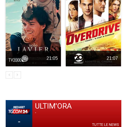
21:05
21:07
ULTIM'ORA
-
-
TUTTE LE NEWS