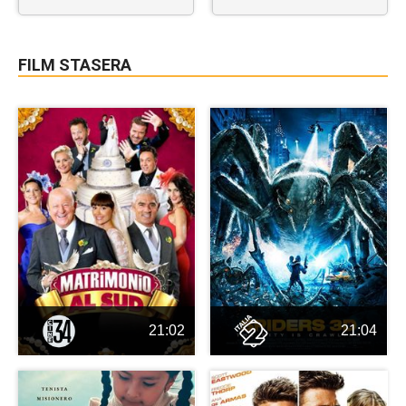
FILM STASERA
21:02
21:04