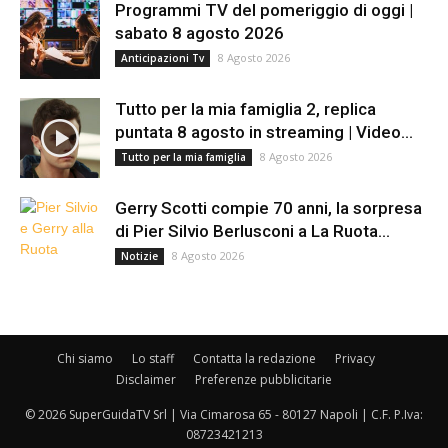
Programmi TV del pomeriggio di oggi |
sabato 8 agosto 2026
8 Agosto 2026
Anticipazioni Tv
Tutto per la mia famiglia 2, replica
puntata 8 agosto in streaming | Video...
8 Agosto 2026
Tutto per la mia famiglia
Gerry Scotti compie 70 anni, la sorpresa
di Pier Silvio Berlusconi a La Ruota...
8 Agosto 2026
Notizie
Chi siamo
Lo staff
Contatta la redazione
Privacy
Disclaimer
Preferenze pubblicitarie
© 2026 SuperGuidaTV Srl | Via Cimarosa 65 - 80127 Napoli | C.F. P.Iva:
08723421213