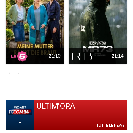
21:10
21:14
ULTIM'ORA
-
-
TUTTE LE NEWS