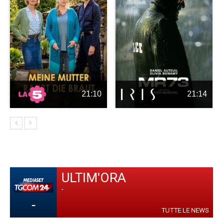
21:10
21:14
ULTIM'ORA
-
-
TUTTE LE NEWS