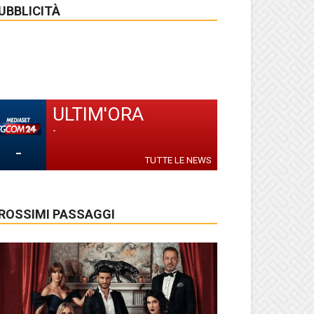
UBBLICITÀ
ULTIM'ORA
-
-
TUTTE LE NEWS
ROSSIMI PASSAGGI