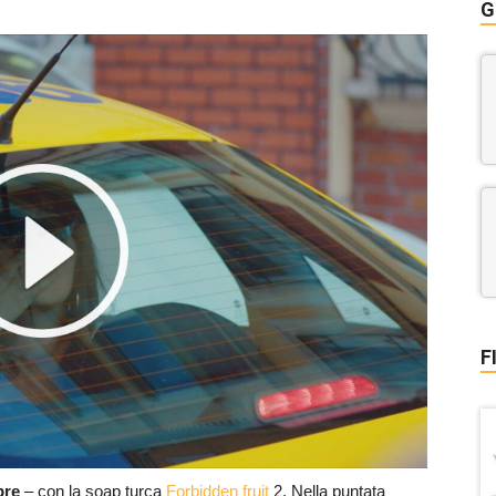
G
F
bre
– con la soap turca
Forbidden fruit
2. Nella puntata