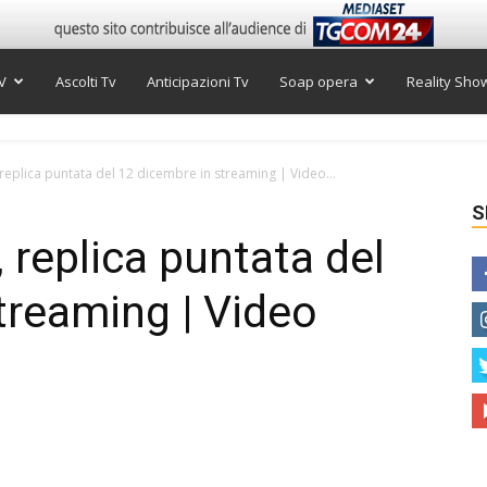
V
Ascolti Tv
Anticipazioni Tv
Soap opera
Reality Sho
 replica puntata del 12 dicembre in streaming | Video...
S
, replica puntata del
treaming | Video