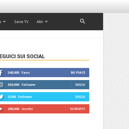
w
Serie TV
Altri
EGUICI SUI SOCIAL
540,000
Fans
MI PIACE
550,000
Follower
SEGUI
9,300
Follower
SEGUI
290,000
Iscritti
ISCRIVITI