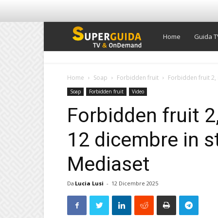
Super
Home
Guida T
Guida
Home
Soap
Forbidden fruit
Forbidden fruit 2,
Soap
Forbidden fruit
Video
TV
Forbidden fruit 2
12 dicembre in s
Mediaset
Da
Lucia Lusi
-
12 Dicembre 2025