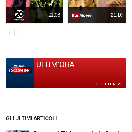
21:08
21:10
ULTIM'ORA
-
-
TUTTE LE NEWS
GLI ULTIMI ARTICOLI