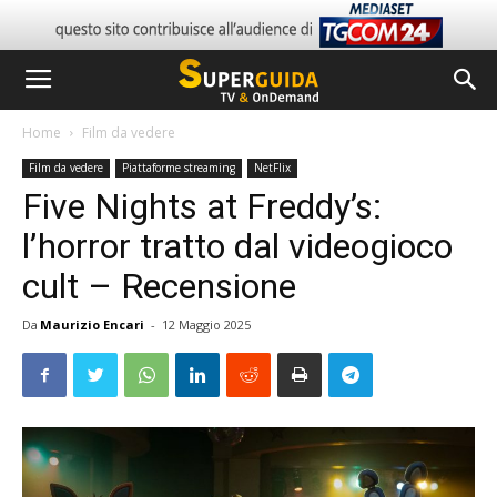
Home
Film da vedere
Film da vedere
Piattaforme streaming
NetFlix
Five Nights at Freddy’s:
l’horror tratto dal videogioco
cult – Recensione
Da
Maurizio Encari
-
12 Maggio 2025