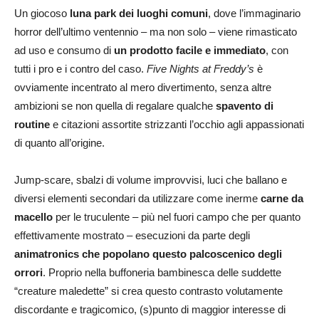
Un giocoso
luna park dei luoghi comuni
, dove l’immaginario
horror dell’ultimo ventennio – ma non solo – viene rimasticato
ad uso e consumo di
un prodotto facile e immediato
, con
tutti i pro e i contro del caso.
Five Nights at Freddy’s
è
ovviamente incentrato al mero divertimento, senza altre
ambizioni se non quella di regalare qualche
spavento di
routine
e citazioni assortite strizzanti l’occhio agli appassionati
di quanto all’origine.
Jump-scare, sbalzi di volume improvvisi, luci che ballano e
diversi elementi secondari da utilizzare come inerme
carne da
macello
per le truculente – più nel fuori campo che per quanto
effettivamente mostrato – esecuzioni da parte degli
animatronics che popolano questo palcoscenico degli
orrori
. Proprio nella buffoneria bambinesca delle suddette
“creature maledette” si crea questo contrasto volutamente
discordante e tragicomico, (s)punto di maggior interesse di