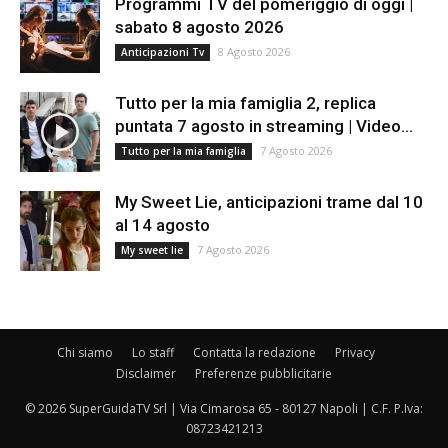
Programmi TV del pomeriggio di oggi |
sabato 8 agosto 2026
8 Agosto 2026
Anticipazioni Tv
Tutto per la mia famiglia 2, replica
puntata 7 agosto in streaming | Video...
7 Agosto 2026
Tutto per la mia famiglia
My Sweet Lie, anticipazioni trame dal 10
al 14 agosto
7 Agosto 2026
My sweet lie
Chi siamo
Lo staff
Contatta la redazione
Privacy
Disclaimer
Preferenze pubblicitarie
© 2026 SuperGuidaTV Srl | Via Cimarosa 65 - 80127 Napoli | C.F. P.Iva:
08723421213