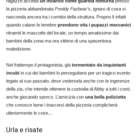
ragazzo accetta
un incarico come guardia notturna
presso
la pizzeria abbandonata
Freddy Fazbear’s
, ignaro di cosa si
nasconda ancora tra i corridoi della struttura. Proprio lì infatti
quando calano le tenebre
prendono vita i pupazzi meccanici
ritraenti le mascotte del locale, un tempo amatissime dai
bambini della zona ma ora vittime di una spaventosa
maledizione.
Nel frattempo il protagonista, già
tormentato da inquietanti
incubi
in cui dei bambini lo perseguitano per un tragico evento
legato al suo passato, deve vedersela anche con le ingerenze
della zia, che intende ottenere la custodia di Abby a tutti i costi,
anche giocando sporco. L’amicizia con
una bella poliziotta
che conosce bene i trascorsi della pizzeria complicherà
ulteriormente le cose…
Urla e risate