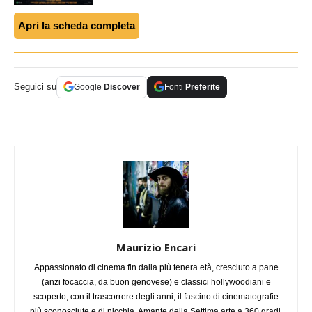
Apri la scheda completa
Seguici su
Google
Discover
Fonti
Preferite
Maurizio Encari
Appassionato di cinema fin dalla più tenera età, cresciuto a pane
(anzi focaccia, da buon genovese) e classici hollywoodiani e
scoperto, con il trascorrere degli anni, il fascino di cinematografie
più sconosciute e di nicchia. Amante della Settima arte a 360 gradi,