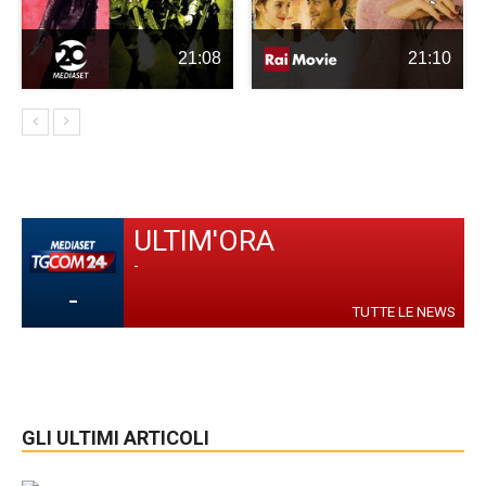
21:08
21:10
ULTIM'ORA
-
-
TUTTE LE NEWS
GLI ULTIMI ARTICOLI