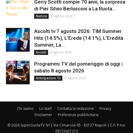
Gerry Scotti compie 70 anni, la sorpresa
di Pier Silvio Berlusconi a La Ruota...
8 Agosto 2026
Notizie
Ascolti tv 7 agosto 2026: TIM Summer
Hits (14.5%), L’Erede (14.1%), L’Eredità
Summer, La...
8 Agosto 2026
Ascolti
Programmi TV del pomeriggio di oggi |
sabato 8 agosto 2026
8 Agosto 2026
Anticipazioni Tv
Chi siamo
Lo staff
Contatta la redazione
Privacy
Disclaimer
Preferenze pubblicitarie
© 2026 SuperGuidaTV Srl | Via Cimarosa 65 - 80127 Napoli | C.F. P.Iva:
08723421213