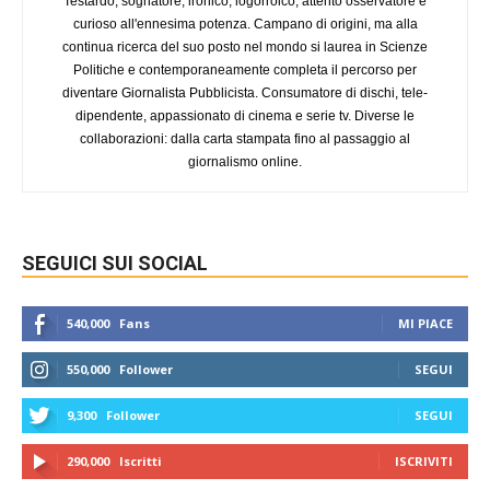
Testardo, sognatore, ironico, logorroico, attento osservatore e
curioso all'ennesima potenza. Campano di origini, ma alla
continua ricerca del suo posto nel mondo si laurea in Scienze
Politiche e contemporaneamente completa il percorso per
diventare Giornalista Pubblicista. Consumatore di dischi, tele-
dipendente, appassionato di cinema e serie tv. Diverse le
collaborazioni: dalla carta stampata fino al passaggio al
giornalismo online.
SEGUICI SUI SOCIAL
540,000
Fans
MI PIACE
550,000
Follower
SEGUI
9,300
Follower
SEGUI
290,000
Iscritti
ISCRIVITI