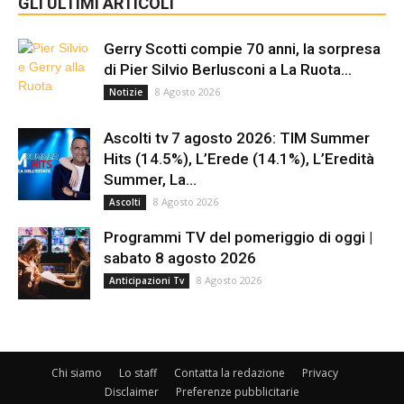
GLI ULTIMI ARTICOLI
Gerry Scotti compie 70 anni, la sorpresa
di Pier Silvio Berlusconi a La Ruota...
8 Agosto 2026
Notizie
Ascolti tv 7 agosto 2026: TIM Summer
Hits (14.5%), L’Erede (14.1%), L’Eredità
Summer, La...
8 Agosto 2026
Ascolti
Programmi TV del pomeriggio di oggi |
sabato 8 agosto 2026
8 Agosto 2026
Anticipazioni Tv
Chi siamo
Lo staff
Contatta la redazione
Privacy
Disclaimer
Preferenze pubblicitarie