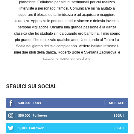
pianoforte. Collaboro per alcuni settimanali per cui realizzo
interviste a personaggi famosi. Comunicare mi ha aiutato a
superare il blocco della timidezza e ad acquistare maggiore
sicurezza. Apprezzo le persone umili e sincere e detesto invece le
persone vigliacche. Un’altra mia grande passione è la danza
classica che ho studiato sin da quando ero bambina. Il mio sogno
più grande l’ho realizzato qualche anno fa entrando al Teatro La
Scala nel giorno del mio compleanno. Vedere ballare insieme i
miei due idoli della danza, Roberto Bolle e Svetlana Zackarova, è
stata un’emozione incredibile.
SEGUICI SUI SOCIAL
540,000
Fans
MI PIACE
550,000
Follower
SEGUI
9,300
Follower
SEGUI