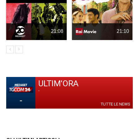
21:08
21:10
ULTIM'ORA
-
-
TUTTE LE NEWS