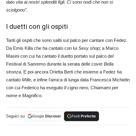
dato vita ai nostri splenditi figli. Ci sono nodi che non si
sciolgono”.
I duetti con gli ospiti
Tanti gli ospiti che sono saliti sul palco per cantare con Fedez.
Da Emis Killa che ha cantato con lui
Sexy shop
; a Marco
Masini con cui ha cantato il duetto portato sul palco del
Festival di Sanremo durante la serata delle cover
Bella
stronza.
E poi ancora Orietta Berti che insieme a Fedez ha
cantato
Mille,
e infine l’amica di lunga data Francesca Michielin
con cui Federico ha eseguito
Il cigno nero
,
Chiamami per
nome
e
Magnifico
.
Seguici su
Google
Discover
Fonti
Preferite