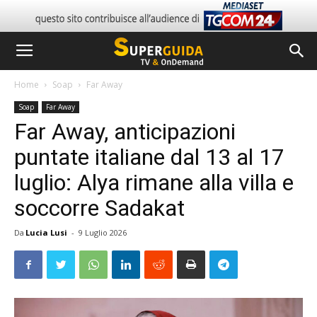
Home
Soap
Far Away
Soap
Far Away
Far Away, anticipazioni
puntate italiane dal 13 al 17
luglio: Alya rimane alla villa e
soccorre Sadakat
Da
Lucia Lusi
-
9 Luglio 2026