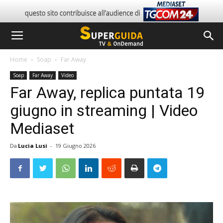
Home
Soap
Far Away
Soap
Far Away
Video
Far Away, replica puntata 19
giugno in streaming | Video
Mediaset
Da
Lucia Lusi
-
19 Giugno 2026