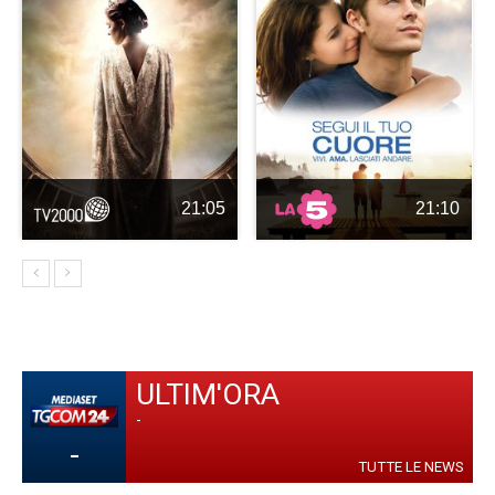
21:05
21:10
ULTIM'ORA
-
-
TUTTE LE NEWS