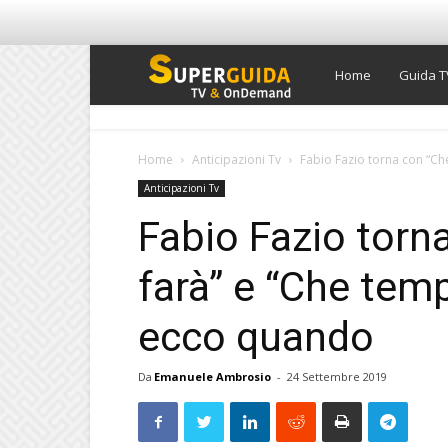
Super
Home
Guida T
Guida
Home
Anticipazioni Tv
Fabio Fazio torna con “Ch
Anticipazioni Tv
TV
Fabio Fazio torn
farà” e “Che temp
ecco quando
Da
Emanuele Ambrosio
-
24 Settembre 2019