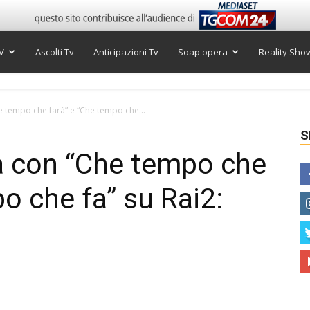
V
Ascolti Tv
Anticipazioni Tv
Soap opera
Reality Sho
e tempo che farà” e “Che tempo che...
S
a con “Che tempo che
o che fa” su Rai2: