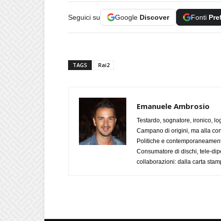
Seguici su
Google
Discover
Fonti
Pre
TAGS
Rai2
Emanuele Ambrosio
Testardo, sognatore, ironico, l
Campano di origini, ma alla con
Politiche e contemporaneamente 
Consumatore di dischi, tele-dip
collaborazioni: dalla carta stam