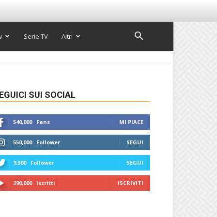
w
Serie TV
Altri
EGUICI SUI SOCIAL
540,000
Fans
MI PIACE
550,000
Follower
SEGUI
9,300
Follower
SEGUI
290,000
Iscritti
ISCRIVITI