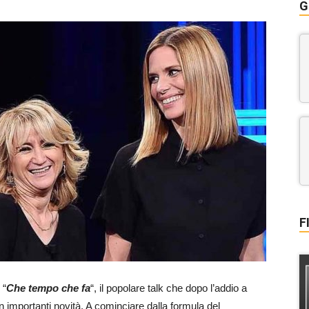
G
F
 “
Che tempo che fa
“, il popolare talk che dopo l’addio a
 importanti novità. A cominciare dalla formula del