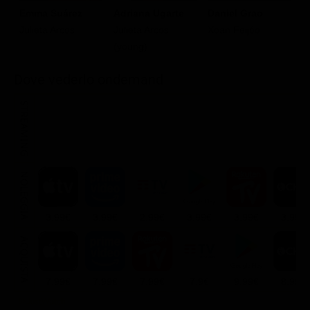
Adriana Ugarte
Emma Suárez
Daniel Grao
I
Julieta Arcos
Julieta Arcos
Xoan Feijóo
A
(young)
Dove vederlo ondemand
STREAMING
NOLEGGIA
3.99€
3.99€
2.99€
3.99€
3.99€
3.99€
ACQUISTA
7.99€
7.99€
7.99€
7.9€
9.99€
8.99€