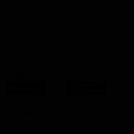
Ora in Onda
Serata
21:08
21:14
21:15
21:25
22:50
23:00
21:10
21:15
21:19
21:30
22:51
23:03
Lista Canali
Film in TV
SCARICA L'APP
FILM STASERA