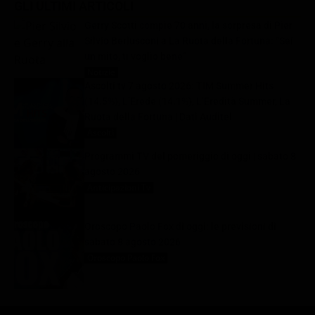
GLI ULTIMI ARTICOLI
Gerry Scotti compie 70 anni, la sorpresa di Pier
Silvio Berlusconi a La Ruota della Fortuna: “Sei
un mito, ti voglio bene”
Notizie
8 Agosto 2026
Ascolti tv 7 agosto 2026: TIM Summer Hits
(14.5%), L’Erede (14.1%), L’Eredità Summer, La
Ruota della Fortuna | Dati Auditel
Ascolti
8 Agosto 2026
Programmi TV del pomeriggio di oggi | sabato 8
agosto 2026
Anticipazioni Tv
8 Agosto 2026
Oroscopo Paolo Fox di oggi: le previsioni di
sabato 8 agosto 2026
Oroscopo Paolo Fox
8 Agosto 2026