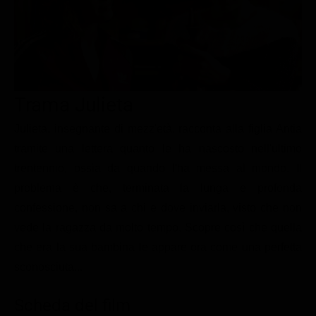
Le interviste in esclusiva
Tempesta D’amore
Temptation Island
Film da vedere
Il Paradiso delle signore
Ultima Fermata
Piattaforme streaming
Un Posto al Sole
Talent show
Apple TV Plus
Segreti di Famiglia
Trama Julieta
Infotainment
Discovery Plus
The Family
Game Show
Disney plus
Julieta, insegnante di mezz'età, racconta alla figlia Antia
tramite una lettera quanto le ha nascosto nell'ultimo
Uomini e Donne
NetFlix
trentennio, ossia da quando l'ha messa al mondo. Il
Gossip
Now TV
problema è che, terminata la lunga e profonda
Sport in tv
Paramount Plus
confessione, non sa a chi e dove inviarla, visto che non
vede la ragazza da molto tempo. Scopre così che quella
Cartoni Anime e Manga
Prime Video
che era la sua bambina le appare ora come una perfetta
Vip e Personaggi Tv
RaiPlay
sconosciuta...
Musica
Scheda del film
Oroscopo Paolo Fox