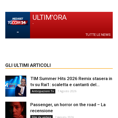
ULTIM'ORA
-
-
TUTTE LE NEWS
GLI ULTIMI ARTICOLI
TIM Summer Hits 2026 Remix stasera in
tv su Rai1: scaletta e cantanti del...
7 Agosto 2026
Anticipazioni Tv
Passenger, un horror on the road – La
recensione
7 Agosto 2026
Film da vedere