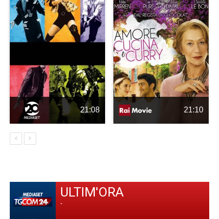
21:08
21:10
ULTIM'ORA
-
-