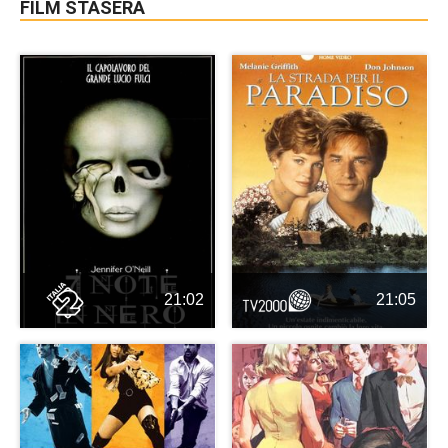
FILM STASERA
21:02
21:05