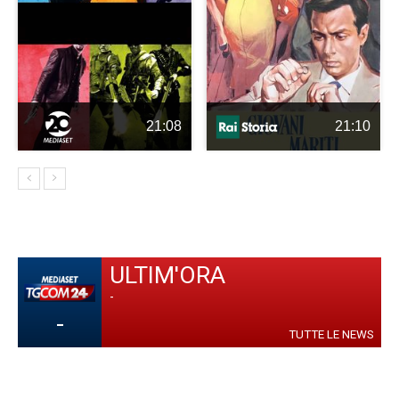
21:08
21:10
ULTIM'ORA
-
-
TUTTE LE NEWS