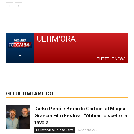
ULTIM'ORA
-
-
TUTTE LE NEWS
GLI ULTIMI ARTICOLI
Darko Perić e Berardo Carboni al Magna
Graecia Film Festival: “Abbiamo scelto la
favola...
6 Agosto 2026
Le interviste in esclusiva