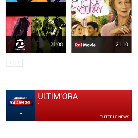
21:08
21:10
ULTIM'ORA
-
-
TUTTE LE NEWS