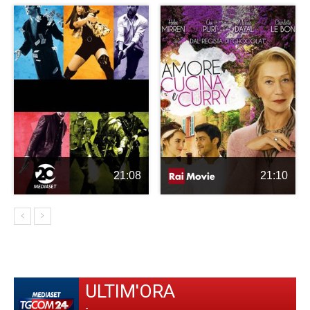
21:08
21:10
ULTIM'ORA
-