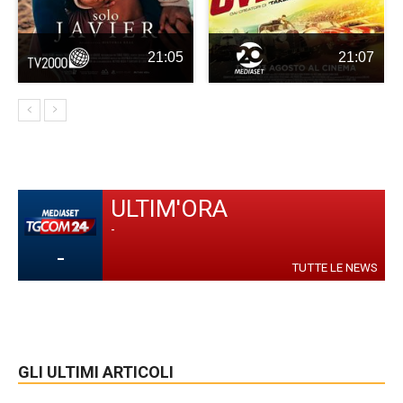
21:05
21:07
ULTIM'ORA
-
-
TUTTE LE NEWS
GLI ULTIMI ARTICOLI