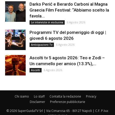
Darko Perić e Berardo Carboni al Magna
Graecia Film Festival: “Abbiamo scelto la
favola...
6 Agosto 2026
Le interviste in esclusiva
Programmi TV del pomeriggio di oggi |
giovedì 6 agosto 2026
6 Agosto 2026
Anticipazioni Tv
Ascolti tv 5 agosto 2026: Teo e Zodì –
Un cammello per amico (13.3%),...
6 Agosto 2026
Ascolti
Chi siamo
Lo staff
Contatta la redazione
Privacy
Disclaimer
Preferenze pubblicitarie
© 2026 SuperGuidaTV Srl | Via Cimarosa 65 - 80127 Napoli | C.F. P.Iva: