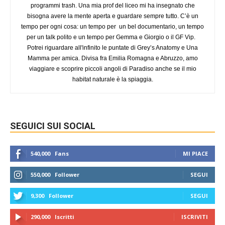
programmi trash. Una mia prof del liceo mi ha insegnato che
bisogna avere la mente aperta e guardare sempre tutto. C’è un
tempo per ogni cosa: un tempo per un bel documentario, un tempo
per un talk polito e un tempo per Gemma e Giorgio o il GF Vip.
Potrei riguardare all'infinito le puntate di Grey’s Anatomy e Una
Mamma per amica. Divisa fra Emilia Romagna e Abruzzo, amo
viaggiare e scoprire piccoli angoli di Paradiso anche se il mio
habitat naturale è la spiaggia.
SEGUICI SUI SOCIAL
540,000
Fans
MI PIACE
550,000
Follower
SEGUI
9,300
Follower
SEGUI
290,000
Iscritti
ISCRIVITI