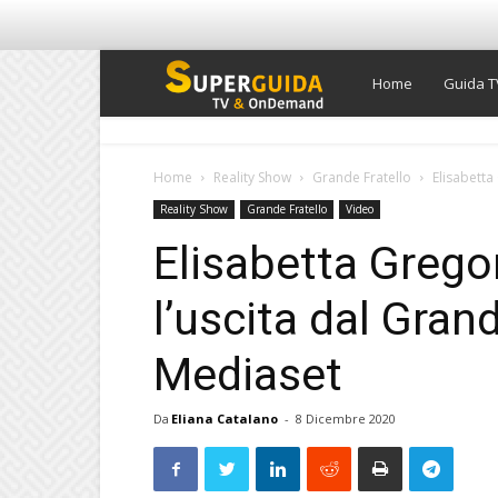
Super
Home
Guida T
Guida
Home
Reality Show
Grande Fratello
Elisabetta
Reality Show
Grande Fratello
Video
TV
Elisabetta Grego
l’uscita dal Grand
Mediaset
Da
Eliana Catalano
-
8 Dicembre 2020