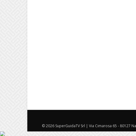
© 2026 SuperGuidaTV Srl | Via Cimarosa 65 - 80127 Nap