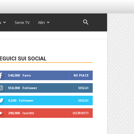
w
Serie TV
Altri
EGUICI SUI SOCIAL
540,000
Fans
MI PIACE
550,000
Follower
SEGUI
9,300
Follower
SEGUI
290,000
Iscritti
ISCRIVITI