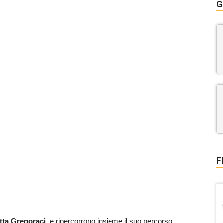
G
F
etta Gregoraci
, e ripercorrono insieme il suo percorso