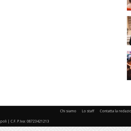
Chi siamo
Lo staff
Contatta la redazi
oli | C.F. P.Iva: 08723421213