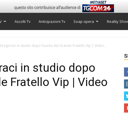
V
Ascolti Tv
Anticipazioni Tv
Soap opera
Reality Sho
 Gregoraci in studio dopo l’uscita dal Grande Fratello Vip | Video...
S
raci in studio dopo
e Fratello Vip | Video