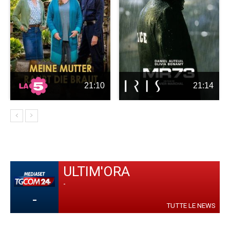
21:10
21:14
ULTIM'ORA
-
-
TUTTE LE NEWS