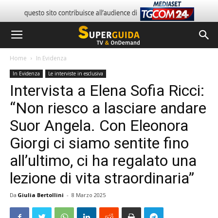
Home
In Evidenza
In Evidenza
Le interviste in esclusiva
Intervista a Elena Sofia Ricci:
“Non riesco a lasciare andare
Suor Angela. Con Eleonora
Giorgi ci siamo sentite fino
all’ultimo, ci ha regalato una
lezione di vita straordinaria”
Da
Giulia Bertollini
-
8 Marzo 2025