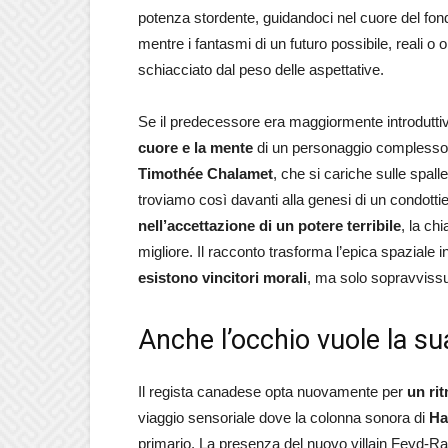
potenza stordente, guidandoci nel cuore del fon
mentre i fantasmi di un futuro possibile, reali o
schiacciato dal peso delle aspettative.
Se il predecessore era maggiormente introdutti
cuore e la mente
di un personaggio complesso, 
Timothée Chalamet
, che si cariche sulle spal
troviamo così davanti alla genesi di un condotti
nell’accettazione di un potere terribile
, la ch
migliore. Il racconto trasforma l’epica spaziale 
esistono vincitori morali
, ma solo sopravvissut
Anche l’occhio vuole la su
Il regista canadese opta nuovamente per
un ri
viaggio sensoriale dove la colonna sonora di
Ha
primario. La presenza del nuovo villain Feyd-Raut