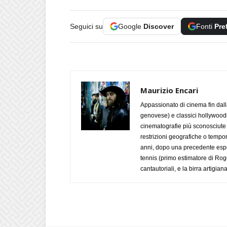
Seguici su
Google
Discover
Fonti
Pre
Maurizio Encari
Appassionato di cinema fin dall
genovese) e classici hollywoodian
cinematografie più sconosciute 
restrizioni geografiche o tempora
anni, dopo una precedente esper
tennis (primo estimatore di Roge
cantautoriali, e la birra artigi