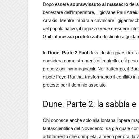
Dopo essere
sopravvissuto al massacro
della
benestare dell’Imperatore, il giovane Paul Atrei
Arrakis. Mentre impara a cavalcare i gigantesch
del popolo nativo, il ragazzo vede crescere intorn
Gaib,
il messia profetizzato
destinato a guidare
In
Dune: Parte 2 Paul
deve destreggiarsi tra l’
considera come strumenti di controllo, e il peso
proporzioni inimmaginabili. Nel frattempo, il Bar
nipote Feyd-Rautha, trasformando il conflitto in
pretesto per il dominio assoluto.
Dune: Parte 2: la sabbia e
Chi conosce anche solo alla lontana l’opera ma
fantascientifica del Novecento, sa già quale c
adattamento che completa, almeno per ora, la v