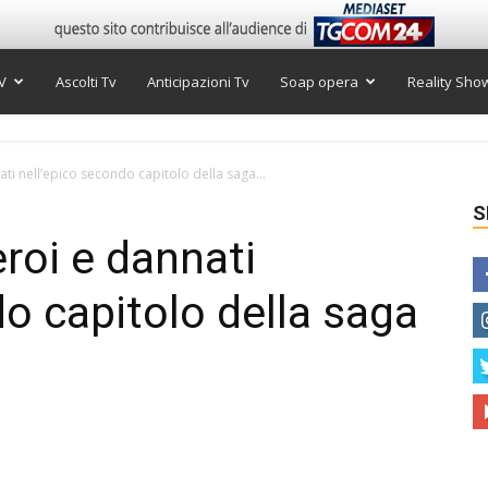
V
Ascolti Tv
Anticipazioni Tv
Soap opera
Reality Sho
ati nell’epico secondo capitolo della saga...
S
roi e dannati
do capitolo della saga