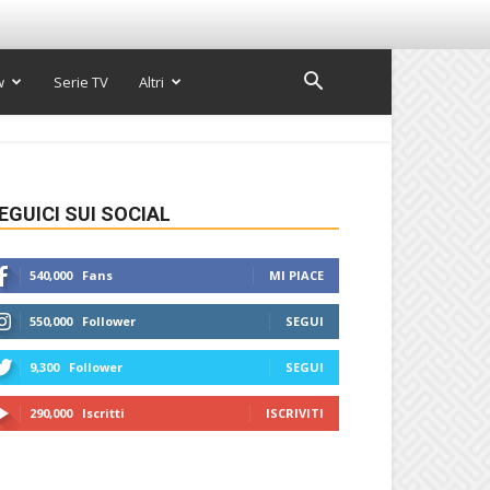
w
Serie TV
Altri
EGUICI SUI SOCIAL
540,000
Fans
MI PIACE
550,000
Follower
SEGUI
9,300
Follower
SEGUI
290,000
Iscritti
ISCRIVITI