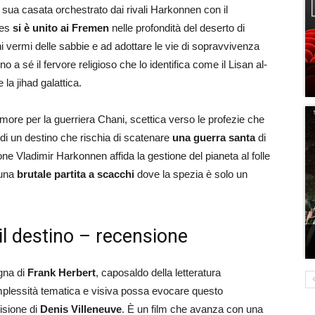
 sua casata orchestrato dai rivali Harkonnen con il
des
si è unito ai Fremen
nelle profondità del deserto di
i vermi delle sabbie e ad adottare le vie di sopravvivenza
o a sé il fervore religioso che lo identifica come il Lisan al-
 la jihad galattica.
amore per la guerriera Chani, scettica verso le profezie che
 di un destino che rischia di scatenare
una guerra santa
di
one Vladimir Harkonnen affida la gestione del pianeta al folle
 una
brutale partita a scacchi
dove la spezia è solo un
 il destino – recensione
gna di
Frank Herbert
, caposaldo della letteratura
omplessità tematica e visiva possa evocare questo
isione di
Denis Villeneuve
. È un film che avanza con una