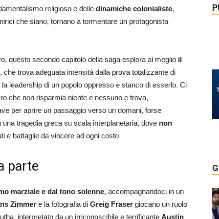
P
damentalismo religioso e delle
dinamiche colonialiste
,
 onirici che siano, tornano a tormentare un protagonista
vo, questo secondo capitolo della saga esplora al meglio
il
che trova adeguata intensità dalla prova totalizzante di
le la leadership di un popolo oppresso e stanco di esserlo. Ci
ero che non risparmia niente e nessuno e trova,
iave per aprire un passaggio verso un domani, forse
in una tragedia greca su scala interplanetaria, dove
non
i e battaglie da vincere ad ogni costo
a parte
G
tmo marziale e dal tono solenne
, accompagnandoci in un
ns Zimmer
e la fotografia di
Greig Fraser
giocano un ruolo
ha, interpretato da un irriconoscibile e terrificante
Austin